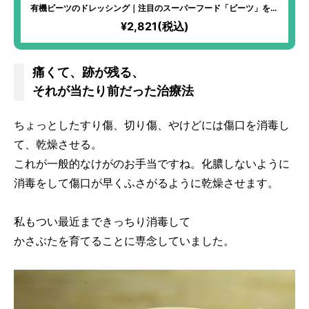
有機ビーツのドレッシング｜注目のスーパーフード「ビーツ」を使
った、新感覚の“食べる”ドレッシング！お野菜やお魚などとも相性
¥2,821(税込)
抜群！
痛くて、跡が残る、
それが当たり前だった治療法
ちょっとしたすり傷、切り傷、やけどには傷口を消毒し
て、乾燥させる。
これが一般的なけがのお手当ですね。化膿しないように
消毒をして傷口が早くふさがるように乾燥させます。
私もつい最近まできっちり消毒して
かさぶたを育てることに専念していました。