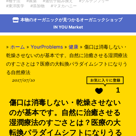
#種子法
#農薬
#遺伝子組み換え
#グルテンフリー
#東洋医学
#添加物
#マヌカハニー
本物のオーガニックが見つかるオーガニックショップ
IN YOU Market
»
ホーム
»
YourProblems
»
健康
»
傷口は消毒しない・
乾燥させないのが基本です。自然に治癒させる湿潤療法
のすごさとは？医療の大転換パラダイムシフトになりう
る自然療法
2017/07/10
1
傷口は消毒しない・乾燥させない
のが基本です。自然に治癒させる
湿潤療法のすごさとは？医療の大
転換パラダイムシフトになりうる