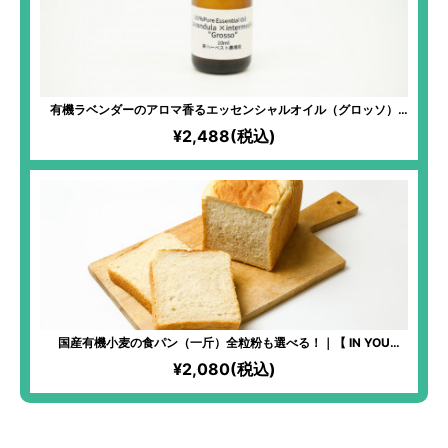
有機ラベンダーのアロマ香るエッセンシャルオイル（グロッソ）
10ml
¥2,488(税込)
国産有機小麦の食パン（一斤）全粒粉も選べる！｜【 IN YOU
MARKET限定】化学物質過敏症の方も安心して食べられるパンを！
¥2,080(税込)
全原材料有機！湧き水「景勝清水」と高価ななずなの塩を使用する
ほどのこだわりぶり！