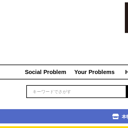
Social Problem
Your Problems
本