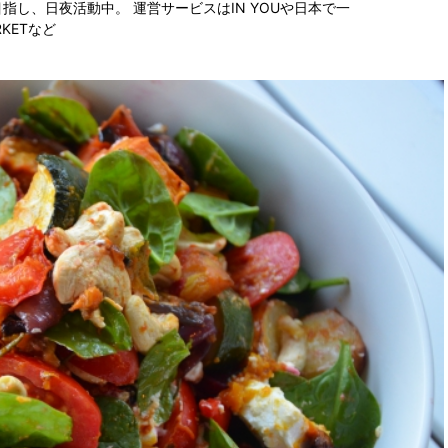
指し、日夜活動中。 運営サービスは
IN YOU
や日本で一
RKET
など