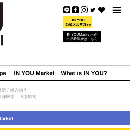
IN YOUMarketへの
出品希望者はこちら
pe
IN YOU Market
What is IN YOU?
遺伝子組み換え
東洋医学
#添加物
rket