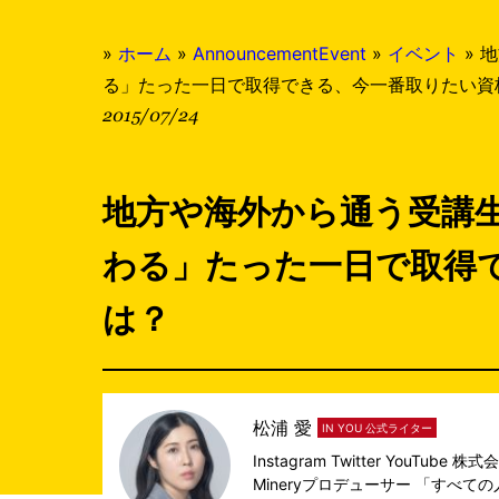
»
ホーム
»
AnnouncementEvent
»
イベント
»
地
る」たった一日で取得できる、今一番取りたい資
2015/07/24
地方や海外から通う受講
わる」たった一日で取得
は？
松浦 愛
IN YOU 公式ライター
Instagram
Twitter
YouTube
株式会
Mineryプロデューサー 「すべ