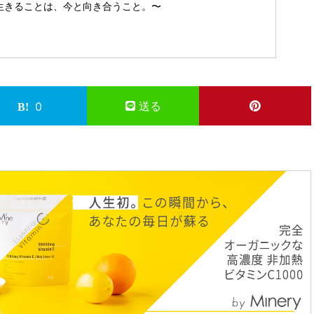
 〜生きることは、今と向き合うこと。〜
送る
0