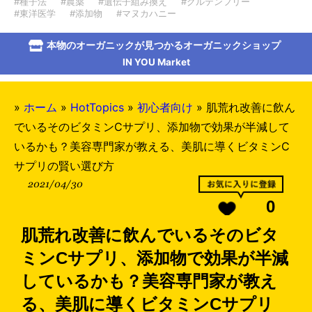
#種子法
#農薬
#遺伝子組み換え
#グルテンフリー
#東洋医学
#添加物
#マヌカハニー
本物のオーガニックが見つかるオーガニックショップ
IN YOU Market
»
ホーム
»
HotTopics
»
初心者向け
»
肌荒れ改善に飲ん
でいるそのビタミンCサプリ、添加物で効果が半減して
いるかも？美容専門家が教える、美肌に導くビタミンC
サプリの賢い選び方
2021/04/30
0
肌荒れ改善に飲んでいるそのビタ
ミンCサプリ、添加物で効果が半減
しているかも？美容専門家が教え
る、美肌に導くビタミンCサプリ