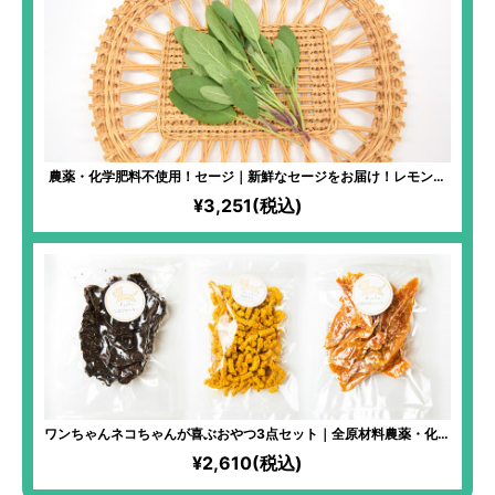
農薬・化学肥料不使用！セージ｜新鮮なセージをお届け！レモンを
加えればすっきりとした味わいのハーブティーに！ルームスプレー
¥3,251(税込)
作りにもおすすめ！
ワンちゃんネコちゃんが喜ぶおやつ3点セット｜全原材料農薬・化学
肥料不使用！ワンちゃんネコちゃんの食いつきがかなり良い、人気
¥2,610(税込)
の３点セット！