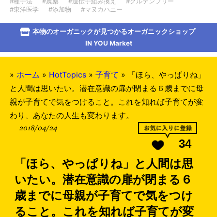
#種子法
#農薬
#遺伝子組み換え
#グルテンフリー
#東洋医学
#添加物
#マヌカハニー
本物のオーガニックが見つかるオーガニックショップ
IN YOU Market
»
ホーム
»
HotTopics
»
子育て
»
「ほら、やっぱりね」
と人間は思いたい。潜在意識の扉が閉まる６歳までに母
親が子育てで気をつけること。これを知れば子育てが変
わり、あなたの人生も変わります。
2018/04/24
34
「ほら、やっぱりね」と人間は思
いたい。潜在意識の扉が閉まる６
歳までに母親が子育てで気をつけ
ること。これを知れば子育てが変