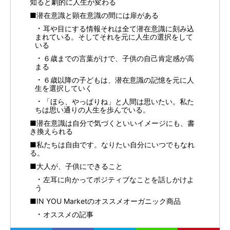
知ると劇的に人生が変わる
■潜在意識と顕在意識の間には扉がある
耳や目にする情報それは全て潜在意識に刻み込
まれている。そしてそれを元に人生の選択をして
いる
６歳までの言葉がけで、子供の自己肯定感が高
まる
６歳以降の子どもは、潜在意識の記憶を元に人
生を選択していく
「ほら、やっぱりね」と人間は思いたい。私た
ちは思い通りの人生を歩んでいる。
■潜在意識は自分で気づくといいイメージにも、書
き換えられる
■私たちは自由です。なりたい自分にいつでもなれ
る。
■大人が、子供にできること
左耳に向かってポジティブなことを話しかけよ
う
■IN YOU Marketのオススメオーガニック商品
オススメの記事