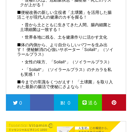
クが上がる！
■便秘改善の新しい立役者「土壌菌」を活用した腸
活こそが現代人の健康のカギを握る！
昔から土とともに生きてきた人間。腸内細菌と
土壌細菌は一致する！
世界各地に残る、土を健康作りに活かす文化
■体の内側から、より自分らしいパワーを生み出
す！ 便秘解消の心強いサポーター「Soilall⁺」（ソイ
ラールプラス）
女性の味方、「Soilall⁺」（ソイラールプラス）
「Soilall⁺」（ソイラールプラス）のチカラを私
も実感！！
■今までの常識をくつがえす！ 「土壌菌」を取り入
れた最新の腸活で便秘にさよなら！
送る
0
0