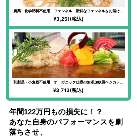
農薬・化学肥料不使用！フェンネル｜新鮮なフェンネルをお届け！
お肉や魚の臭み消し・香り付けにぴったり！フルーツを使ったサラ
¥3,251(税込)
ダに加えれば本格的な味わいに！
乳製品・小麦粉不使用！オーガニック仕様の無添加欧風ベジカレー
｜【 IN YOU MARKET限定】「化学過敏症の妻のために、美味しい
¥3,713(税込)
お料理を食べさせてあげたい」という想いから始まった、全原材料
オーガニックのフレンチ料理！使用する油は小さじ1杯のみ！とって
もヘルシーなのにも関わらず、驚くほどのコクと旨味が味わえる！
年間122万円もの損失に！？
あなた自身のパフォーマンスを劇
落ちさせ、