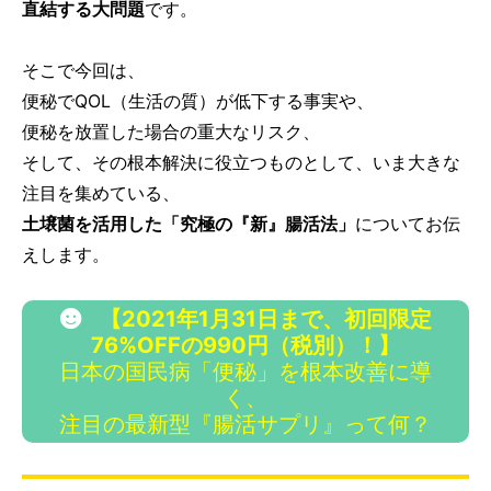
直結する大問題
です。
そこで今回は、
便秘でQOL（生活の質）が低下する事実や、
便秘を放置した場合の重大なリスク、
そして、その根本解決に役立つものとして、いま大きな
注目を集めている、
土壌菌を活用した「究極の『新』腸活法」
についてお伝
えします。
【2021年1月31日まで、初回限定
76%OFFの990円（税別）！】
日本の国民病「便秘」を根本改善に導
く、
注目の最新型『腸活サプリ』って何？