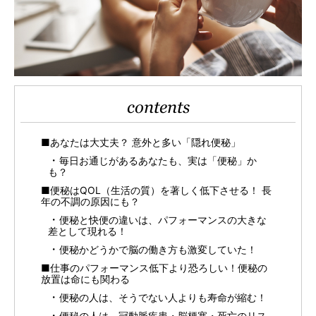
contents
■あなたは大丈夫？ 意外と多い「隠れ便秘」
毎日お通じがあるあなたも、実は「便秘」か
も？
■便秘はQOL（生活の質）を著しく低下させる！ 長
年の不調の原因にも？
便秘と快便の違いは、パフォーマンスの大きな
差として現れる！
便秘かどうかで脳の働き方も激変していた！
■仕事のパフォーマンス低下より恐ろしい！便秘の
放置は命にも関わる
便秘の人は、そうでない人よりも寿命が縮む！
便秘の人は、冠動脈疾患・脳梗塞・死亡のリス