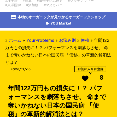
#種子法
#農薬
#遺伝子組み換え
#グルテンフリー
#東洋医学
#添加物
#マヌカハニー
本物のオーガニックが見つかるオーガニックショップ
IN YOU Market
»
ホーム
»
YourProblems
»
お悩み別
»
便秘
»
年間122
万円もの損失に！？ パフォーマンスを劇落ちさせ、 命
まで奪いかねない日本の国民病 「便秘」の革新的解消法
とは？
2020/11/06
8
年間122万円もの損失に！？ パフ
ォーマンスを劇落ちさせ、 命まで
奪いかねない日本の国民病 「便
秘」の革新的解消法とは？