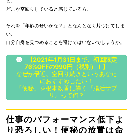
ど、
どこか空回りしていると感じている方。
それを「年齢のせいかな？」となんとなく片づけてしま
い、
自分自身を見つめることを避けてはいないでしょうか。
【2021年1月31日まで、初回限定
76%OFFの990円（税別）！】
なぜか最近、空回り続きというあなた
におすすめしたい！
「便秘」を根本改善に導く『腸活サプ
リ』って何？
仕事のパフォーマンス低下よ
り恐ろしい！便秘の放置は命