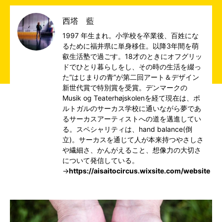
西塔 藍
1997 年生まれ。小学校を卒業後、百姓にな
るために福井県に単身移住。以降3年間を萌
叡生活塾で過ごす。18才のときにオフグリッ
ドでひとり暮らしをし、その時の生活を綴っ
た”はじまりの青”が第二回アート＆デザイン
新世代賞で特別賞を受賞。デンマークの
Musik og Teaterhøjskolenを経て現在は、ポ
ルトガルのサーカス学校に通いながら夢であ
るサーカスアーティストへの道を邁進してい
る。スペシャリティは、hand balance(倒
立)。サーカスを通じて人が本来持つやさしさ
や繊細さ、かんがえること、想像力の大切さ
について発信している。
→
https://aisaitocircus.wixsite.com/website