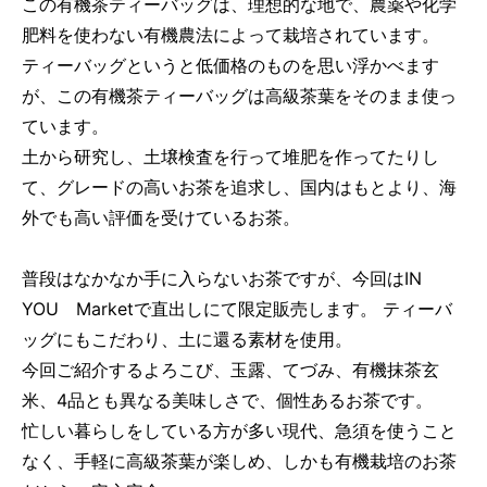
この有機茶ティーバッグは、理想的な地で、農薬や化学
肥料を使わない有機農法によって栽培されています。
ティーバッグというと低価格のものを思い浮かべます
が、この有機茶ティーバッグは高級茶葉をそのまま使っ
ています。
土から研究し、土壌検査を行って堆肥を作ってたりし
て、グレードの高いお茶を追求し、国内はもとより、海
外でも高い評価を受けているお茶。
普段はなかなか手に入らないお茶ですが、今回はIN
YOU Marketで直出しにて限定販売します。 ティーバ
ッグにもこだわり、土に還る素材を使用。
今回ご紹介するよろこび、玉露、てづみ、有機抹茶玄
米、4品とも異なる美味しさで、個性あるお茶です。
忙しい暮らしをしている方が多い現代、急須を使うこと
なく、手軽に高級茶葉が楽しめ、しかも有機栽培のお茶