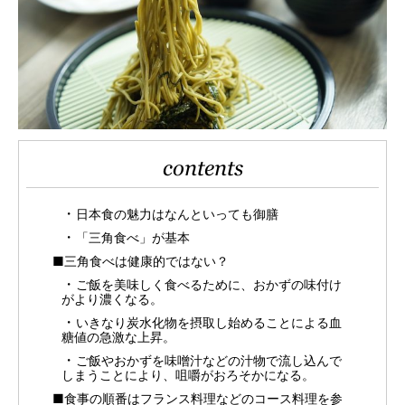
contents
日本食の魅力はなんといっても御膳
「三角食べ」が基本
■三角食べは健康的ではない？
ご飯を美味しく食べるために、おかずの味付け
がより濃くなる。
いきなり炭水化物を摂取し始めることによる血
糖値の急激な上昇。
ご飯やおかずを味噌汁などの汁物で流し込んで
しまうことにより、咀嚼がおろそかになる。
■食事の順番はフランス料理などのコース料理を参