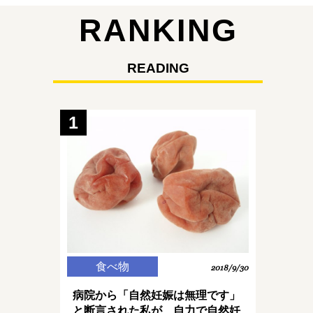
RANKING
READING
1
食べ物
2018/9/30
病院から「自然妊娠は無理です」
と断言された私が、自力で自然妊