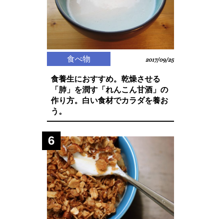
食べ物
2017/09/25
食養生におすすめ。乾燥させる
「肺」を潤す「れんこん甘酒」の
作り方。白い食材でカラダを養お
う。
6