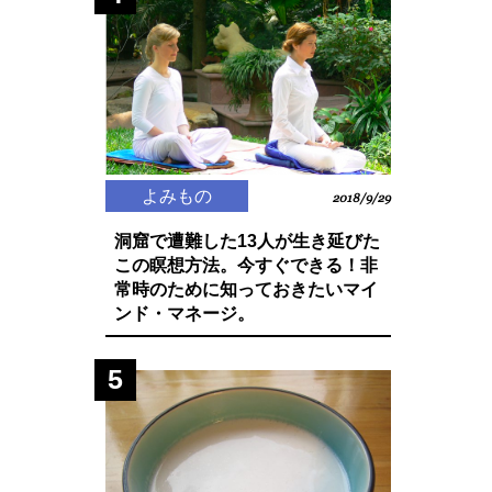
よみもの
2018/9/29
洞窟で遭難した13人が生き延びた
この瞑想方法。今すぐできる！非
常時のために知っておきたいマイ
ンド・マネージ。
5