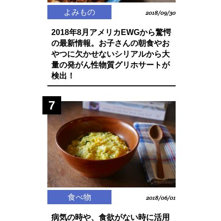
よみもの
2018/09/30
2018年8月アメリカEWGから驚愕
の最新情報。お子さんの朝食やお
やつに欠かせないシリアルから大
量の発がん性物質グリホサートが
検出！
7
食べ物
2018/06/01
病気の時や、食欲がない時に活用