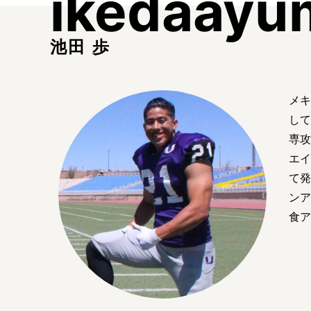
ikedaayu
池田 歩
メキ
して
専攻
エイ
て発
ンア
食ア