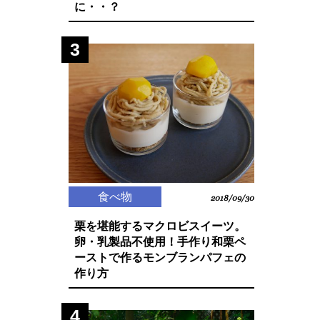
に・・？
3
食べ物
2018/09/30
栗を堪能するマクロビスイーツ。
卵・乳製品不使用！手作り和栗ペ
ーストで作るモンブランパフェの
作り方
4