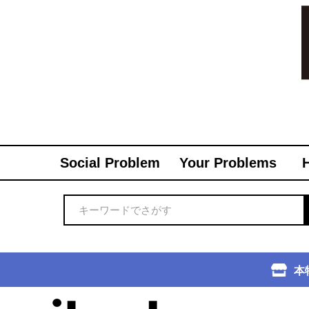
Social Problem
Your Problems
本