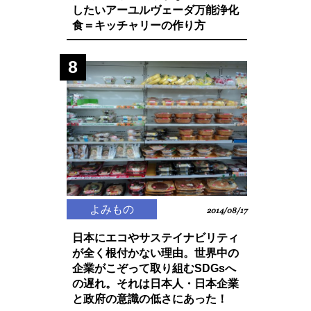
したいアーユルヴェーダ万能浄化
食＝キッチャリーの作り方
8
よみもの
2014/08/17
日本にエコやサステイナビリティ
が全く根付かない理由。世界中の
企業がこぞって取り組むSDGsへ
の遅れ。それは日本人・日本企業
と政府の意識の低さにあった！