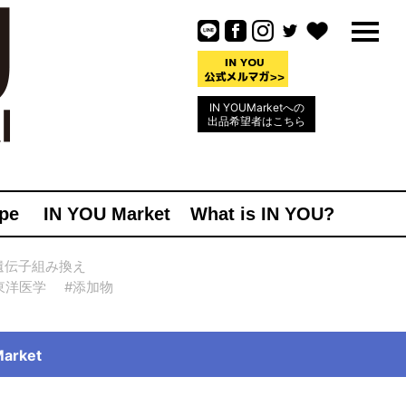
IN YOUMarketへの
出品希望者はこちら
pe
IN YOU Market
What is IN YOU?
遺伝子組み換え
東洋医学
#添加物
rket