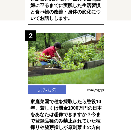
娠に至るまでに実践した生活習慣
と食べ物の改善・身体の変化につ
いてお話しします。
2
よみもの
2018/05/31
家庭菜園で種を採取したら懲役10
年、若しくは罰金1000万円の日本
をあなたは想像できますか？今ま
で登録品種のみ禁止されていた種
採りや脇芽挿しが原則禁止の方向