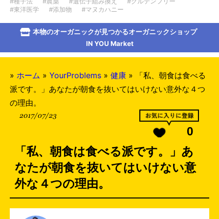
#種子法
#農薬
#遺伝子組み換え
#グルテンフリー
#東洋医学
#添加物
#マヌカハニー
本物のオーガニックが見つかるオーガニックショップ
IN YOU Market
»
ホーム
»
YourProblems
»
健康
»
「私、朝食は食べる
派です。」あなたが朝食を抜いてはいけない意外な４つ
の理由。
2017/07/23
0
「私、朝食は食べる派です。」あ
なたが朝食を抜いてはいけない意
外な４つの理由。