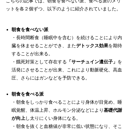
こちらの記事では、朝食を食べない派、食べる派のメリ
ットを各２個ずつ、以下のように紹介されていました。
朝食を食べない派
・長時間断食（睡眠中を含む）を続けることにより内
臓を休ませることができ、また
デトックス効果
を期待
することが出来る。
・餓死対策として存在する
「サーチュイン遺伝子」
を
活発にさせることが出来、これにより動脈硬化、高血
圧、さらにはガンなどを予防できる。
朝食を食べる派
・朝食をしっかり食べることにより身体が目覚め、睡
眠覚醒、体温上昇、ホルモン分泌などにより
基礎代謝
が向上
し太りにくい身体になる。
・朝食を抜くと血糖値が非常に低い状態になり、そこ