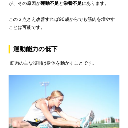
が、その原因が
運動不足
と
栄養不足
にあります。
この２点さえ改善すれば90歳からでも
筋肉を増やす
ことは可能
です。
運動能力の低下
筋肉の主な役割は身体を動かすことです。