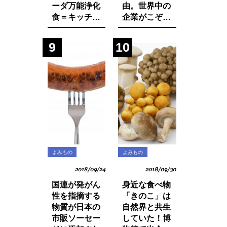
ーダ万能浄化
由。世界中の
食＝キッチャ
企業がこぞっ
リーの作り方
て取り組む
SDGsへの遅
9
10
れ。それは日
本人・日本企
業と政府の意
識の低さにあ
った！
よみもの
よみもの
2018/09/24
2018/09/30
国連が発がん
身近な食べ物
性を指摘する
「きのこ」は
物質が日本の
自然界と共生
市販ソーセー
していた！博