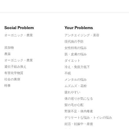
Social Problem
Your Problems
オーガニック・農業
アンチエイジング・美容
現代病の予防
添加物
女性特有の悩み
農薬
肌・皮膚の悩み
オーガニック・農業
ダイエット
遺伝子組み換え
冷え・免疫力低下
有害化学物質
不眠
社会の裏側
メンタルの悩み
時事
ムズムズ・花粉
疲れやすい
体の巡りが気になる
髪の毛が心配
野菜不足・体内毒素
デリケートな悩み・トイレの悩み
妊活・妊娠中・産後