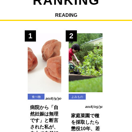
RANKING
READING
1
2
食べ物
よみもの
2018/9/30
病院から「自
2018/05/31
然妊娠は無理
家庭菜園で種
です」と断言
を採取したら
された私が、
懲役10年、若