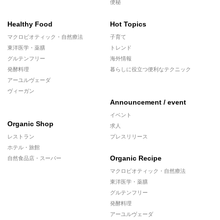
便秘
Healthy Food
Hot Topics
マクロビオティック・自然療法
子育て
東洋医学・薬膳
トレンド
グルテンフリー
海外情報
発酵料理
暮らしに役立つ便利なテクニック
アーユルヴェーダ
ヴィーガン
Announcement / event
イベント
Organic Shop
求人
レストラン
プレスリリース
ホテル・旅館
Organic Recipe
自然食品店・スーパー
マクロビオティック・自然療法
東洋医学・薬膳
グルテンフリー
発酵料理
アーユルヴェーダ