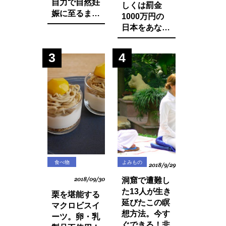
自力で自然妊
しくは罰金
娠に至るまで
1000万円の
に実践した生
日本をあなた
活習慣と食べ
は想像できま
物の改善・身
すか？今まで
3
4
体の変化につ
登録品種のみ
いてお話しし
禁止されてい
ます。
た種採りや脇
芽挿しが原則
禁止の方向
に・・？
食べ物
よみもの
2018/9/29
2018/09/30
洞窟で遭難し
た13人が生き
栗を堪能する
延びたこの瞑
マクロビスイ
想方法。今す
ーツ。卵・乳
ぐできる！非