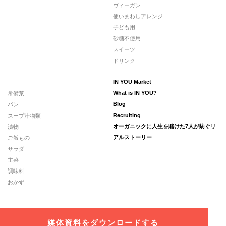
ヴィーガン
使いまわしアレンジ
子ども用
砂糖不使用
スイーツ
ドリンク
IN YOU Market
常備菜
What is IN YOU?
パン
Blog
スープ汁物類
Recruiting
漬物
オーガニックに人生を賭けた7人が紡ぐリ
ご飯もの
アルストーリー
サラダ
主菜
調味料
おかず
媒体資料をダウンロードする