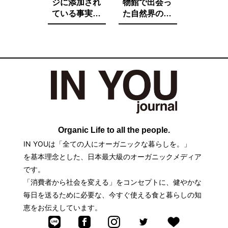
ジに添加され
物館で出会っ
ている事実を
た自然界の法
ご存知です
則と栄養価が
か。たとえ子
増す調理法と
供が望んでも
は。
子供に食べさ
せたくないそ
の中身とは。
Organic Life to all the people.
IN YOUは「全ての人にオーガニックな暮らしを。」
を基本理念とした、日本最大級のオーガニックメディア
です。
「消費者から社会を変える」をコンセプトに、健やかな
毎日を送るために必要な、今すぐ使える食と暮らしの知
恵をお伝えしています。