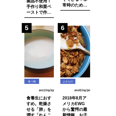
製品不使用！
常時のために
手作り和栗ペ
知っておきた
ーストで作る
いマインド・
モンブランパ
マネージ。
フェの作り方
5
6
食べ物
よみもの
2017/09/25
2018/09/30
食養生におす
2018年8月ア
すめ。乾燥さ
メリカEWG
せる「肺」を
から驚愕の最
潤す「れんこ
新情報。お子