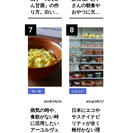
ん甘酒」の作
さんの朝食や
り方。白い食
おやつに欠か
材でカラダを
せないシリア
養おう。
ルから大量の
7
8
発がん性物質
グリホサート
が検出！
食べ物
よみもの
2018/06/01
2014/08/17
病気の時や、
日本にエコや
食欲がない時
サステイナビ
に活用したい
リティが全く
アーユルヴェ
根付かない理