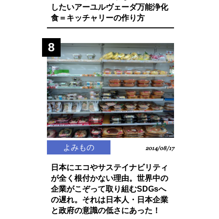
したいアーユルヴェーダ万能浄化
食＝キッチャリーの作り方
8
よみもの
2014/08/17
日本にエコやサステイナビリティ
が全く根付かない理由。世界中の
企業がこぞって取り組むSDGsへ
の遅れ。それは日本人・日本企業
と政府の意識の低さにあった！