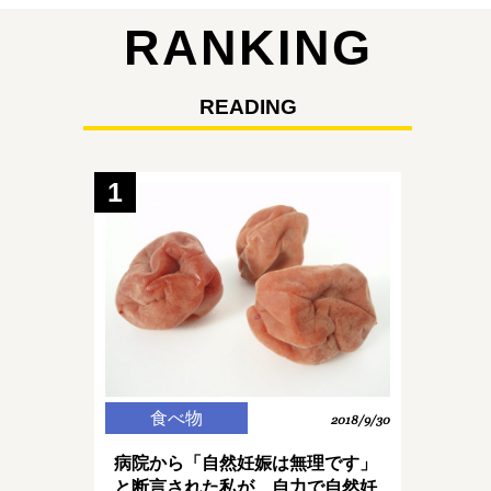
RANKING
READING
1
食べ物
2018/9/30
病院から「自然妊娠は無理です」
と断言された私が、自力で自然妊