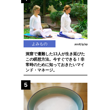
よみもの
2018/9/29
洞窟で遭難した13人が生き延びた
この瞑想方法。今すぐできる！非
常時のために知っておきたいマイ
ンド・マネージ。
5