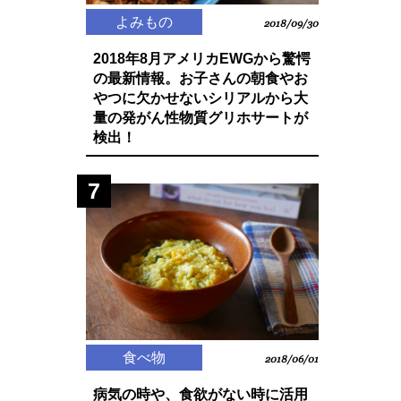
よみもの
2018/09/30
2018年8月アメリカEWGから驚愕
の最新情報。お子さんの朝食やお
やつに欠かせないシリアルから大
量の発がん性物質グリホサートが
検出！
7
食べ物
2018/06/01
病気の時や、食欲がない時に活用