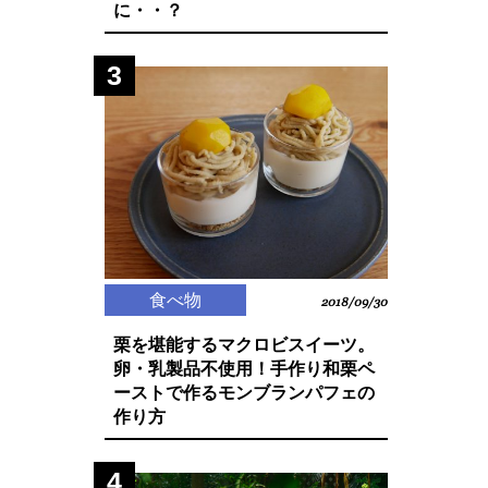
に・・？
3
食べ物
2018/09/30
栗を堪能するマクロビスイーツ。
卵・乳製品不使用！手作り和栗ペ
ーストで作るモンブランパフェの
作り方
4