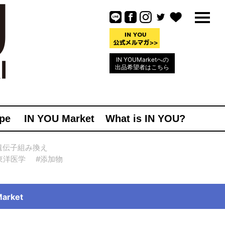
IN YOUMarketへの
出品希望者はこちら
pe
IN YOU Market
What is IN YOU?
遺伝子組み換え
東洋医学
#添加物
rket