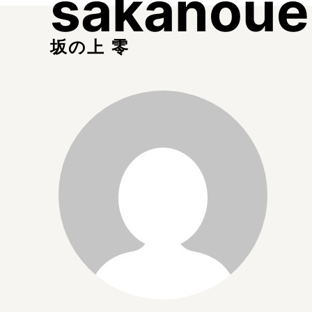
sakanoue
坂の上 零