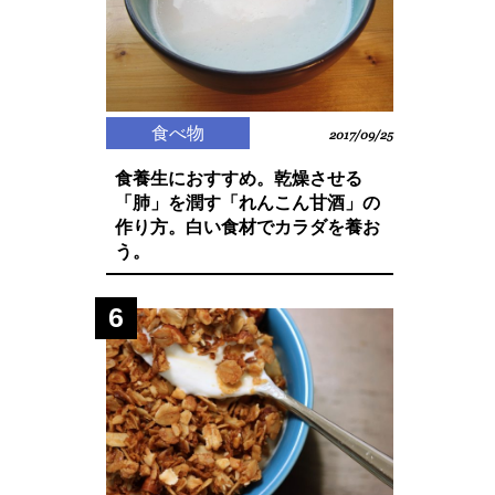
食べ物
2017/09/25
食養生におすすめ。乾燥させる
「肺」を潤す「れんこん甘酒」の
作り方。白い食材でカラダを養お
う。
6