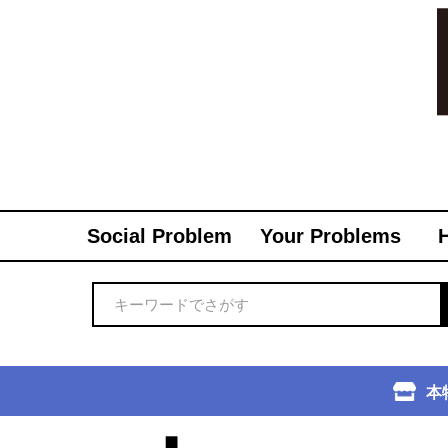
Social Problem
Your Problems
本