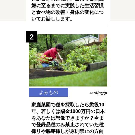
娠に至るまでに実践した生活習慣
と食べ物の改善・身体の変化につ
いてお話しします。
2
よみもの
2018/05/31
家庭菜園で種を採取したら懲役10
年、若しくは罰金1000万円の日本
をあなたは想像できますか？今ま
で登録品種のみ禁止されていた種
採りや脇芽挿しが原則禁止の方向