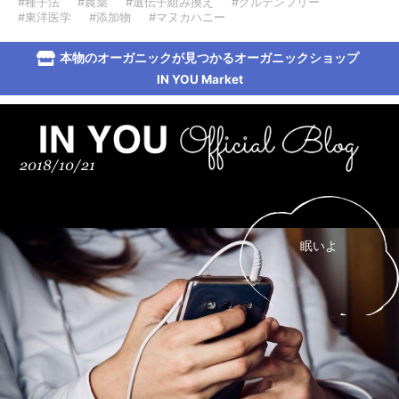
#種子法
#農薬
#遺伝子組み換え
#グルテンフリー
#東洋医学
#添加物
#マヌカハニー
本物のオーガニックが見つかるオーガニックショップ
IN YOU Market
2018/10/21
眠いよ