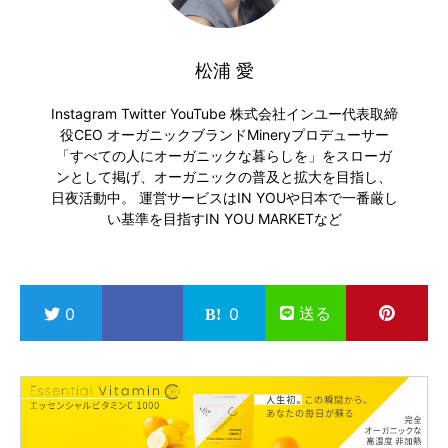
松浦 愛
Instagram
Twitter
YouTube
株式会社インユー代表取締
役CEO オーガニックブランドMineryプロデューサー
「すべての人にオーガニックな暮らしを」をスローガ
ンとして掲げ、オーガニックの普及と拡大を目指し、
日夜活動中。 運営サービスは
IN YOU
や日本で一番厳し
い基準を目指す
IN YOU MARKET
など
送る
0
0