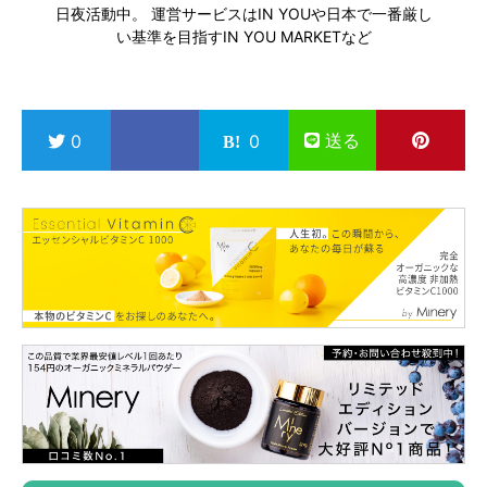
日夜活動中。 運営サービスは
IN YOU
や日本で一番厳し
い基準を目指す
IN YOU MARKET
など
送る
0
0