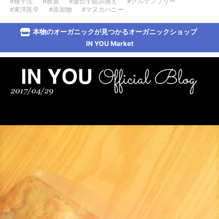
#種子法
#農薬
#遺伝子組み換え
#グルテンフリー
#東洋医学
#添加物
#マヌカハニー
本物のオーガニックが見つかるオーガニックショップ
IN YOU Market
2017/04/29