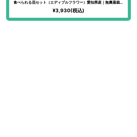
食べられる花セット（エディブルフラワー）愛知県産｜無農薬栽培
でオーガニッククオリティなので安心。IN YOU MARKET限定。サ
¥3,930(税込)
ラダに乗せるだけで、びっくりするほど豪華な逸品が完成！写真映
えがすごい！