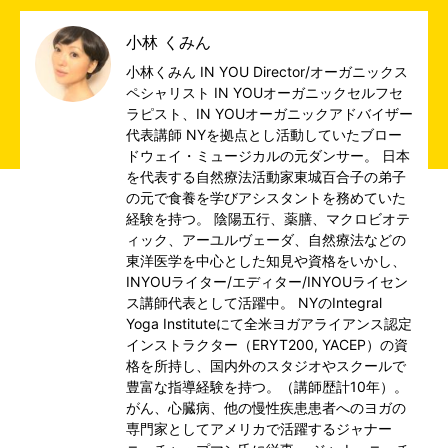
小林 くみん
小林くみん IN YOU Director/オーガニックス
ペシャリスト IN YOUオーガニックセルフセ
ラピスト、IN YOUオーガニックアドバイザー
代表講師 NYを拠点とし活動していたブロー
ドウェイ・ミュージカルの元ダンサー。 日本
を代表する自然療法活動家東城百合子の弟子
の元で食養を学びアシスタントを務めていた
経験を持つ。 陰陽五行、薬膳、マクロビオテ
ィック、アーユルヴェーダ、自然療法などの
東洋医学を中心とした知見や資格をいかし、
INYOUライター/エディター/INYOUライセン
ス講師代表として活躍中。 NYのIntegral
Yoga Instituteにて全米ヨガアライアンス認定
インストラクター（ERYT200, YACEP）の資
格を所持し、国内外のスタジオやスクールで
豊富な指導経験を持つ。（講師歴計10年）。
がん、心臓病、他の慢性疾患患者へのヨガの
専門家としてアメリカで活躍するジャナー