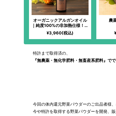
オーガニックアルガンオイル
農
｜純度100%の非加熱仕様！使
い方簡単。抗酸化作用の高い
¥3,960(税込)
ビタミンEたっぷり。種の選別
からこだわり抜いたトップク
ラス品質。
特許まで取得済の、
『無農薬・無化学肥料・無畜産系肥料』でで
今回の体内還元野菜パウダーのご出品者様、
今や特許を取得する野菜パウダーを開発、販