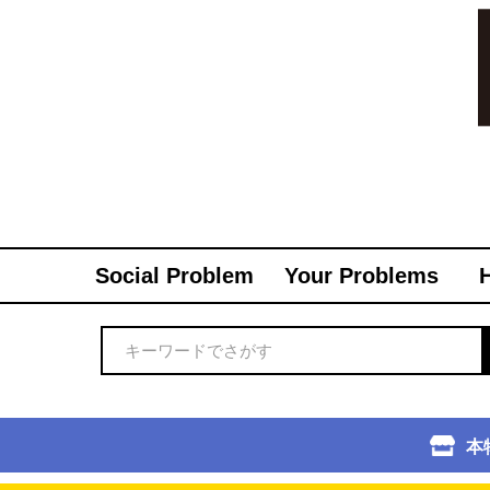
Social Problem
Your Problems
本