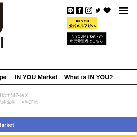
IN YOUMarketへの
出品希望者はこちら
pe
IN YOU Market
What is IN YOU?
遺伝子組み換え
東洋医学
#添加物
rket