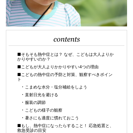
contents
■そもそも熱中症とは？ なぜ、こどもは大人よりか
かりやすいのか？
■こどもが大人よりかかりやすい4つの理由
■こどもの熱中症の予防と対策、観察すべきポイン
ト
こまめな水分・塩分補給をしよう
直射日光を避ける
服装の調節
こどもの様子の観察
暑さにも適度に慣れておこう
■もし、熱中症になったらすること！ 応急処置と、
救急受診の目安