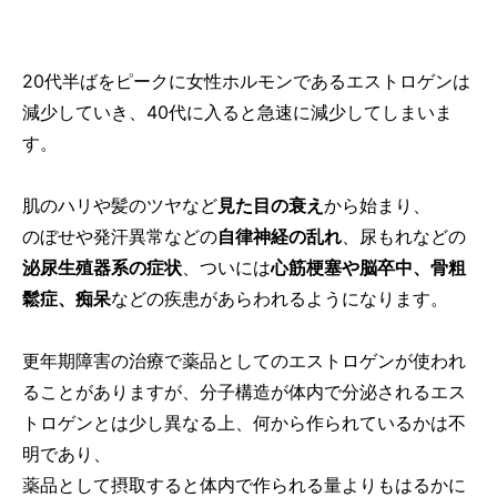
20代半ばをピークに女性ホルモンであるエストロゲンは
減少していき、40代に入ると急速に減少してしまいま
す。
肌のハリや髪のツヤなど
見た目の衰え
から始まり、
のぼせや発汗異常などの
自律神経の乱れ
、尿もれなどの
泌尿生殖器系の症状
、ついには
心筋梗塞や脳卒中、骨粗
鬆症、痴呆
などの疾患があらわれるようになります。
更年期障害の治療で薬品としてのエストロゲンが使われ
ることがありますが、分子構造が体内で分泌されるエス
トロゲンとは少し異なる上、何から作られているかは不
明であり、
薬品として摂取すると体内で作られる量よりもはるかに