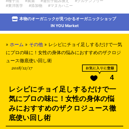
#種子法
#農薬
#遺伝子組み換え
#グルテンフリー
#東洋医学
#添加物
#マヌカハニー
本物のオーガニックが見つかるオーガニックショップ
IN YOU Market
»
ホーム
»
その他
»
レシピにチョイ足しするだけで一気
にプロの味に！女性の身体の悩みにおすすめのザクロジ
ュース徹底使い回し術
2018/12/17
4
レシピにチョイ足しするだけで一
気にプロの味に！女性の身体の悩
みにおすすめのザクロジュース徹
底使い回し術