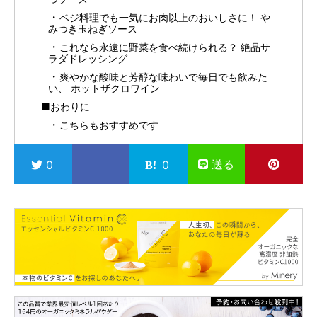
ベジ料理でも一気にお肉以上のおいしさに！ や
みつき玉ねぎソース
これなら永遠に野菜を食べ続けられる？ 絶品サ
ラダドレッシング
爽やかな酸味と芳醇な味わいで毎日でも飲みた
い、 ホットザクロワイン
■おわりに
こちらもおすすめです
送る
0
0