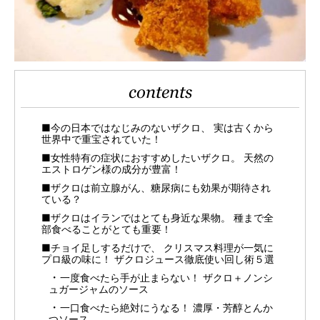
contents
■今の日本ではなじみのないザクロ、 実は古くから
世界中で重宝されていた！
■女性特有の症状におすすめしたいザクロ。 天然の
エストロゲン様の成分が豊富！
■ザクロは前立腺がん、糖尿病にも効果が期待され
ている？
■ザクロはイランではとても身近な果物。 種まで全
部食べることがとても重要！
■チョイ足しするだけで、 クリスマス料理が一気に
プロ級の味に！ ザクロジュース徹底使い回し術５選
一度食べたら手が止まらない！ ザクロ＋ノンシ
ュガージャムのソース
一口食べたら絶対にうなる！ 濃厚・芳醇とんか
つソース