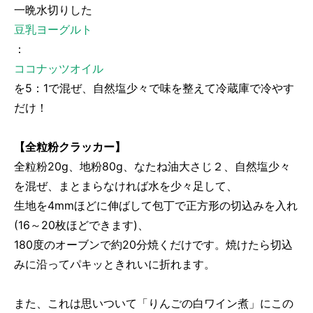
一晩水切りした
豆乳ヨーグルト
：
ココナッツオイル
を5：1で混ぜ、自然塩少々で味を整えて冷蔵庫で冷やす
だけ！
【全粒粉クラッカー】
全粒粉20g、地粉80g、なたね油大さじ２、自然塩少々
を混ぜ、まとまらなければ水を少々足して、
生地を4mmほどに伸ばして包丁で正方形の切込みを入れ
(16～20枚ほどできます)、
180度のオーブンで約20分焼くだけです。焼けたら切込
みに沿ってパキッときれいに折れます。
また、これは思いついて「りんごの白ワイン煮」にこの