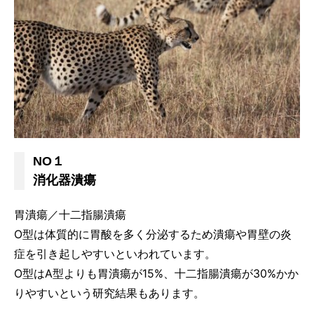
NO１
消化器潰瘍
胃潰瘍／十二指腸潰瘍
O型は体質的に胃酸を多く分泌するため潰瘍や胃壁の炎
症を引き起しやすいといわれています。
O型はA型よりも胃潰瘍が15%、十二指腸潰瘍が30%かか
りやすいという研究結果もあります。