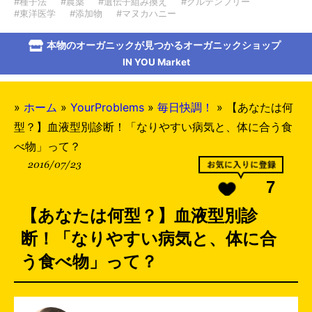
#種子法
#農薬
#遺伝子組み換え
#グルテンフリー
#東洋医学
#添加物
#マヌカハニー
本物のオーガニックが見つかるオーガニックショップ
IN YOU Market
»
ホーム
»
YourProblems
»
毎日快調！
»
【あなたは何
型？】血液型別診断！「なりやすい病気と、体に合う食
べ物」って？
2016/07/23
7
【あなたは何型？】血液型別診
断！「なりやすい病気と、体に合
う食べ物」って？