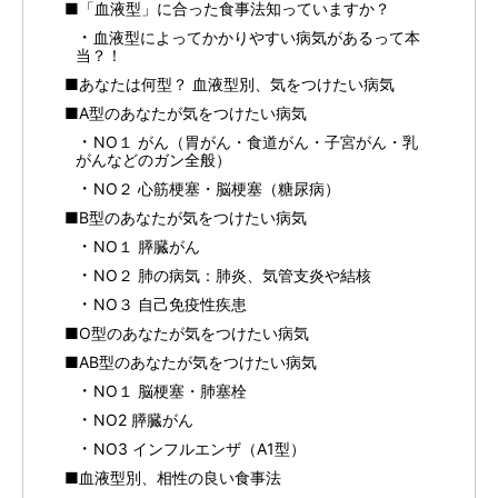
■「血液型」に合った食事法知っていますか？
血液型によってかかりやすい病気があるって本
当？！
■あなたは何型？ 血液型別、気をつけたい病気
■A型のあなたが気をつけたい病気
NO１ がん（胃がん・食道がん・子宮がん・乳
がんなどのガン全般）
NO２ 心筋梗塞・脳梗塞（糖尿病）
■B型のあなたが気をつけたい病気
NO１ 膵臓がん
NO２ 肺の病気：肺炎、気管支炎や結核
NO３ 自己免疫性疾患
■O型のあなたが気をつけたい病気
■AB型のあなたが気をつけたい病気
NO１ 脳梗塞・肺塞栓
NO2 膵臓がん
NO3 インフルエンザ（A1型）
■血液型別、相性の良い食事法