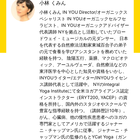
小林 くみん
小林くみん IN YOU Director/オーガニックス
ペシャリスト IN YOUオーガニックセルフセ
ラピスト、IN YOUオーガニックアドバイザー
代表講師 NYを拠点とし活動していたブロー
ドウェイ・ミュージカルの元ダンサー。 日本
を代表する自然療法活動家東城百合子の弟子
の元で食養を学びアシスタントを務めていた
経験を持つ。 陰陽五行、薬膳、マクロビオテ
ィック、アーユルヴェーダ、自然療法などの
東洋医学を中心とした知見や資格をいかし、
INYOUライター/エディター/INYOUライセン
ス講師代表として活躍中。 NYのIntegral
Yoga Instituteにて全米ヨガアライアンス認定
インストラクター（ERYT200, YACEP）の資
格を所持し、国内外のスタジオやスクールで
豊富な指導経験を持つ。（講師歴計10年）。
がん、心臓病、他の慢性疾患患者へのヨガの
専門家としてアメリカで活躍するジャナー
ニ・チャップマン氏に従事。 ジャナーニ・チ
ャップマン氏の監修のもとYCat Yoga（ガン