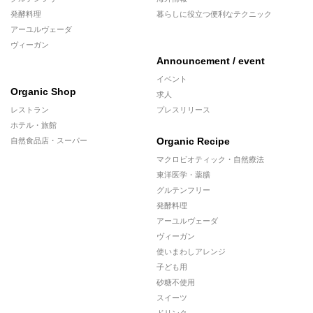
発酵料理
暮らしに役立つ便利なテクニック
アーユルヴェーダ
ヴィーガン
Announcement / event
イベント
Organic Shop
求人
レストラン
プレスリリース
ホテル・旅館
Organic Recipe
自然食品店・スーパー
マクロビオティック・自然療法
東洋医学・薬膳
グルテンフリー
発酵料理
アーユルヴェーダ
ヴィーガン
使いまわしアレンジ
子ども用
砂糖不使用
スイーツ
ドリンク