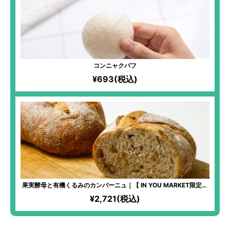
コンニャクパフ
¥693(税込)
果実酵母と有機くるみのカンパーニュ｜【 IN YOU MARKET限定】
化学物質過敏症の方も安心して食べられるパンを！全原材料有機！
¥2,721(税込)
湧き水「景勝清水」と高価ななずなの塩を使用するほどのこだわり
ぶり！季節の果実を使った、自家製果実酵母を使用！