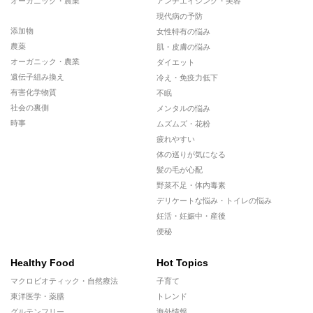
オーガニック・農業
アンチエイジング・美容
現代病の予防
添加物
女性特有の悩み
農薬
肌・皮膚の悩み
オーガニック・農業
ダイエット
遺伝子組み換え
冷え・免疫力低下
有害化学物質
不眠
社会の裏側
メンタルの悩み
時事
ムズムズ・花粉
疲れやすい
体の巡りが気になる
髪の毛が心配
野菜不足・体内毒素
デリケートな悩み・トイレの悩み
妊活・妊娠中・産後
便秘
Healthy Food
Hot Topics
マクロビオティック・自然療法
子育て
東洋医学・薬膳
トレンド
グルテンフリー
海外情報