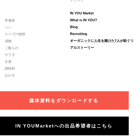
IN YOU Market
常備菜
What is IN YOU?
パン
Blog
スープ汁物類
Recruiting
漬物
オーガニックに人生を賭けた7人が紡ぐリ
ご飯もの
アルストーリー
サラダ
主菜
調味料
おかず
媒体資料をダウンロードする
IN YOUMarketへの出品希望者はこちら