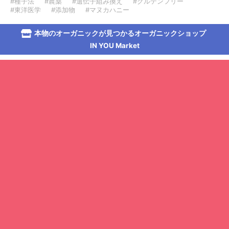
#種子法
#農薬
#遺伝子組み換え
#グルテンフリー
#東洋医学
#添加物
#マヌカハニー
本物のオーガニックが見つかるオーガニックショップ
IN YOU Market