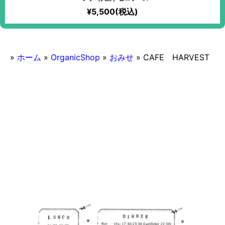
¥5,500(税込)
»
ホーム
»
OrganicShop
»
おみせ
»
CAFE HARVEST
2016/11/04
CAFE HARVEST
フレンチ
ランチ営業あり
22時
22時以降入店可能
おみせ
お酒メニュー充実
品川・浜松町
オーガニック
カフェ