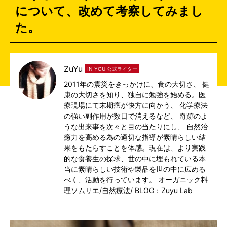
について、改めて考察してみまし
た。
ZuYu
IN YOU 公式ライター
2011年の震災をきっかけに、食の大切さ、 健
康の大切さを知り、独自に勉強を始める。医
療現場にて末期癌が快方に向かう、 化学療法
の強い副作用が数日で消えるなど、 奇跡のよ
うな出来事を次々と目の当たりにし、 自然治
癒力を高める為の適切な指導が素晴らしい結
果をもたらすことを体感。現在は、より実践
的な食養生の探求、世の中に埋もれている本
当に素晴らしい技術や製品を世の中に広める
べく、活動を行っています。 オーガニック料
理ソムリエ/自然療法/
BLOG：Zuyu Lab