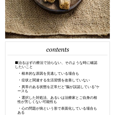
contents
■治るはずの療法で治らない、そのような時に確認
したいこと
根本的な原因を見逃している場合も
症状と関連する生活習慣を改善していない
異常のある状態を正常だと”脳が誤認している”ケ
ースも
選択した対処法、あるいは治療家とご自身の相
性が芳しくない可能性も
心の問題が病という形で表面化している場合も
ある