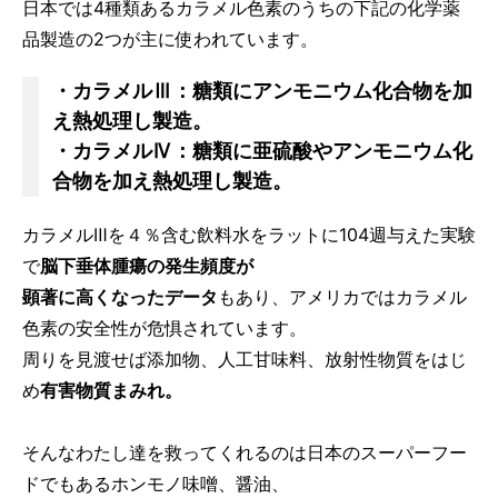
日本では4種類あるカラメル色素のうちの下記の化学薬
品製造の2つが主に使われています。
・カラメルⅢ：糖類にアンモニウム化合物を加
え熱処理し製造。
・カラメルⅣ：糖類に亜硫酸やアンモニウム化
合物を加え熱処理し製造。
カラメルⅢを４％含む飲料水をラットに104週与えた実験
で
脳下垂体腫瘍の発生頻度が
顕著に高くなったデータ
もあり、アメリカではカラメル
色素の安全性が危惧されています。
周りを見渡せば添加物、人工甘味料、放射性物質をはじ
め
有害物質まみれ。
そんなわたし達を救ってくれるのは日本のスーパーフー
ドでもあるホンモノ味噌、醤油、