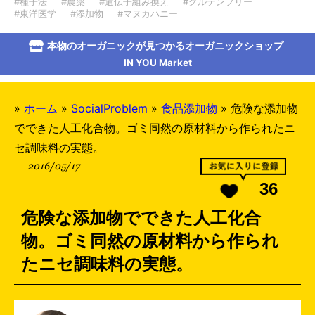
#種子法
#農薬
#遺伝子組み換え
#グルテンフリー
#東洋医学
#添加物
#マヌカハニー
本物のオーガニックが見つかるオーガニックショップ
IN YOU Market
»
ホーム
»
SocialProblem
»
食品添加物
»
危険な添加物
でできた人工化合物。ゴミ同然の原材料から作られたニ
セ調味料の実態。
2016/05/17
36
危険な添加物でできた人工化合
物。ゴミ同然の原材料から作られ
たニセ調味料の実態。