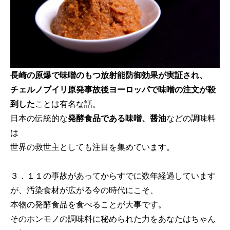
長崎の原爆で味噌のもつ放射能防御効果が実証され、
チェルノブイリ原発事故後ヨーロッパで味噌の注文が殺
到した
ことは有名な話。
日本の伝統的な
発酵食品である味噌、醤油
などの調味料
は
世界の救世主としても注目を集めています。
３．１１の事故があってからすでに数年経過しています
が、汚染食材が広がる今の時代にこそ、
本物の発酵食品を食べることが大事です。
そのホンモノの調味料に秘められた力をあなたはちゃん