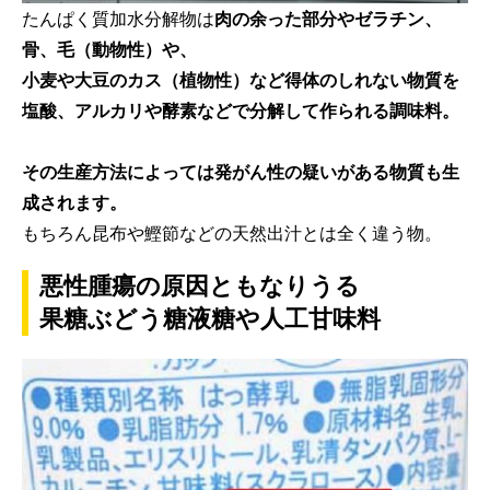
たんぱく質加水分解物は
肉の余った部分やゼラチン、
骨、毛（動物性）や、
小麦や大豆のカス（植物性）など得体のしれない物質を
塩酸、アルカリや酵素などで分解して作られる調味料。
その生産方法によっては発がん性の疑いがある物質も生
成されます。
もちろん昆布や鰹節などの天然出汁とは全く違う物。
悪性腫瘍の原因ともなりうる
果糖ぶどう糖液糖や人工甘味料