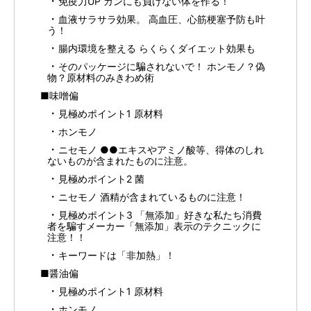
免疫力UP ガンにも負けない体を作る！
血液サラサラ効果。 高血圧、心筋梗塞予防も叶
う！
腸内環境を整える らくらくダイエット効果も
そのパッケージに騙されないで！ ホンモノ？偽
物？原材料のみきわめ術
■味噌偏
見極めポイント1 原材料
ホンモノ
ニセモノ ●●エキスやアミノ酸等、得体のしれ
ないものが含まれたものに注意。
見極めポイント2 菌
ニセモノ 酒精が含まれているものに注意！
見極めポイント3 「無添加」好きな私たち消費
者を騙すメーカー「無添加」表示のテクニックに
注意！！
キーワードは「非加熱」！
■醤油偏
見極めポイント1 原材料
ホンモノ