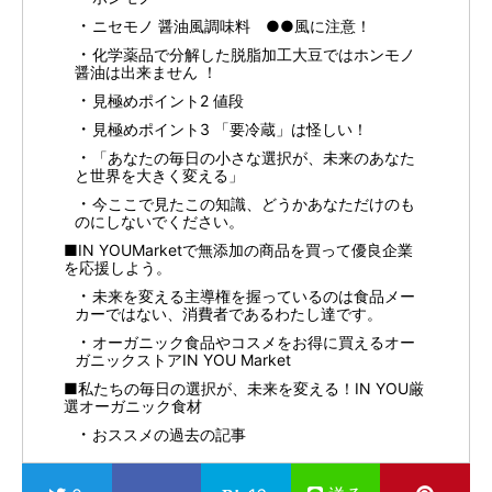
ニセモノ 醤油風調味料 ●●風に注意！
化学薬品で分解した脱脂加工大豆ではホンモノ
醤油は出来ません ！
見極めポイント2 値段
見極めポイント3 「要冷蔵」は怪しい！
「あなたの毎日の小さな選択が、未来のあなた
と世界を大きく変える」
今ここで見たこの知識、どうかあなただけのも
のにしないでください。
■IN YOUMarketで無添加の商品を買って優良企業
を応援しよう。
未来を変える主導権を握っているのは食品メー
カーではない、消費者であるわたし達です。
オーガニック食品やコスメをお得に買えるオー
ガニックストアIN YOU Market
■私たちの毎日の選択が、未来を変える！IN YOU厳
選オーガニック食材
おススメの過去の記事