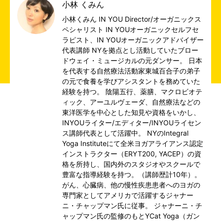
小林 くみん
小林くみん IN YOU Director/オーガニックス
ペシャリスト IN YOUオーガニックセルフセ
ラピスト、IN YOUオーガニックアドバイザー
代表講師 NYを拠点とし活動していたブロー
ドウェイ・ミュージカルの元ダンサー。 日本
を代表する自然療法活動家東城百合子の弟子
の元で食養を学びアシスタントを務めていた
経験を持つ。 陰陽五行、薬膳、マクロビオテ
ィック、アーユルヴェーダ、自然療法などの
東洋医学を中心とした知見や資格をいかし、
INYOUライター/エディター/INYOUライセン
ス講師代表として活躍中。 NYのIntegral
Yoga Instituteにて全米ヨガアライアンス認定
インストラクター（ERYT200, YACEP）の資
格を所持し、国内外のスタジオやスクールで
豊富な指導経験を持つ。（講師歴計10年）。
がん、心臓病、他の慢性疾患患者へのヨガの
専門家としてアメリカで活躍するジャナー
ニ・チャップマン氏に従事。 ジャナーニ・チ
ャップマン氏の監修のもとYCat Yoga（ガン