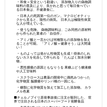
和食＝安全という勘違い。 添加物入りの偽物調
味料の普及により、良かれと思って毎日食べてい
る日本食は、不健康食に。
日本人の死因第一位のガン。マクロビオティッ
クから見ると、陰性の病気。 日本人は極陰性体質
な人が増えている。
使うな危険。 偽物調味料は、ごみ同然の原材料
から作られた業者の「自信作」
アミノ酸と一言かけば何種類もの添加物を加え
ることが可能。 「アミノ酸＝健康そう」は大間違
い！
ものよっては発がん性物質も生成！得体のしれ
ないカスを化合して作られる 「たんぱく加水分解
物」
悪性腫瘍の原因ともなりうる 果糖ぶどう糖液糖
や人工甘味料
スクラロースは農薬の開発中に偶然みつかった
化学物質 脳腫瘍やリンパ種の一因にも。
糖類に化学物質を加えて加工した添加物。 カラ
メル色素
■チェルノブイリ原発事故後に注文が殺到した、 世
界で注目される日本のスーパーフード発酵食品