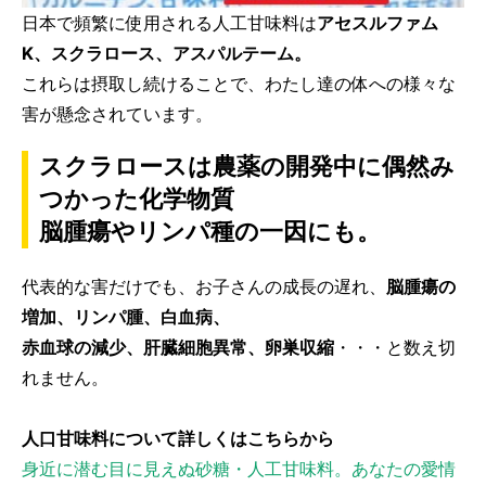
日本で頻繁に使用される人工甘味料は
アセスルファム
K、スクラロース、アスパルテーム。
これらは摂取し続けることで、わたし達の体への様々な
害が懸念されています。
スクラロースは農薬の開発中に偶然み
つかった化学物質
脳腫瘍やリンパ種の一因にも。
代表的な害だけでも、お子さんの成長の遅れ、
脳腫瘍の
増加、リンパ腫、白血病、
赤血球の減少、肝臓細胞異常、卵巣収縮
・・・と数え切
れません。
人口甘味料について詳しくはこちらから
身近に潜む目に見えぬ砂糖・人工甘味料。あなたの愛情