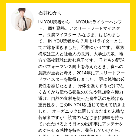
石井ゆかり
IN YOU読者から、INYOUのライターへシフ
ト。 商社勤務。アスリートフードマイスタ
ー。豆腐マイスター みなさま、はじめまし
て。 IN YOU読者から７月よりライターとし
てご縁を頂きました、石井ゆかりです。 家族
構成は主人と社会人の長男、大学生の娘、地
方で高校野球に励む息子です。 子どもの野球
のパフォーマンス向上を考えたとき、食への
意識が重要と考え、2014年にアスリートフー
ドマイスターを取得しました。 更に勉強の必
要性を感じたとき、 身体を強くするだけでな
く古くから伝わる養生の方法や添加物を極力
避け、自然の食材を使った食生活のを続ける
重要性を、このIN YOUを通じて教えて頂きま
した。 オーガニックに関してまだまだ未熟な
若輩者ですが、読書のみなさまに興味を持っ
ていただけるよう日々の出来事にアンテナを
めぐらせる感性を持ち、発信していけたら、