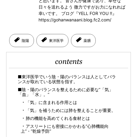
と思います。 皆さんが健康であり、幸せな
日々を送れるよう 微力ですがお力になれれば
幸いです。 ブログ『YELL FOR YOU !!』
https://gohanwanaani.blog.fc2.com/
陰陽
東洋医学
薬膳
contents
■東洋医学でいう陰・陽のバランスは人としてバラ
ンスが取れている状態を指す。
■陰・陽のバランスを整えるために必要な”「気」
「血」「水」。”
「気」に含まれる作用とは
「気」を補うためには肺を整えることが重要。
肺の機能を高めてくれる食材とは
アスリートにも密接にかかわる”心肺機能向
上”・”乾燥予防”