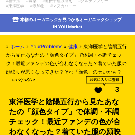
#種子法
#農薬
#遺伝子組み換え
#グルテンフリー
#東洋医学
#添加物
#マヌカハニー
本物のオーガニックが見つかるオーガニックショップ
IN YOU Market
»
ホーム
»
YourProblems
»
健康
»
東洋医学と陰陽五行
から見たあなたの「顔色タイプ」で体調・不調チェッ
ク！最近ファンデの色が合わなくなった？着ていた服の
顔映りが悪くなってきた？それ「顔色」のせいかも？
2018/08/12
3
東洋医学と陰陽五行から見たあな
たの「顔色タイプ」で体調・不調
チェック！最近ファンデの色が合
わなくなった？着ていた服の顔映