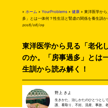
»
ホーム
»
YourProblems
»
健康
»
東洋医学から
多」とは一体何？性生活と腎虚の関係を養生訓か
2018/08/09
東洋医学から見る「老化
のか。「房事過多」とは
生訓から読み解く！
野上 きよ
生きかた、治しかたのひとつとして
護、看取り、不妊、流産、事故、