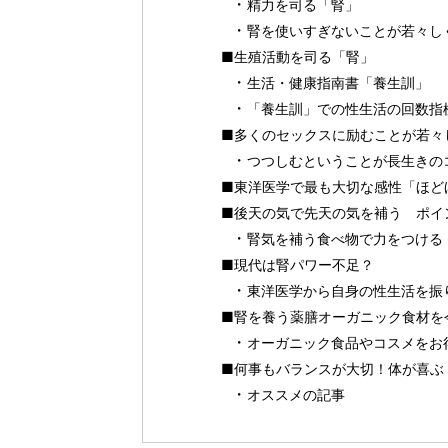
精力を司る「腎」
腎を使いすぎないことが若々し
■生殖活動を司る「腎」
生活・健康指南書「養生訓」
「養生訓」での性生活の回数指
■多くのセックスに励むことが若々
つつしむということが長生きの
■東洋医学で最も大切な感性「ほど
■後天の気で先天の気を補う ポイ
腎気を補う食べ物で力をつける
■現代は腎パワー不足？
東洋医学から自身の性生活を振
■腎を養う薬膳オーガニック食材を
オーガニック食品やコスメをお得に
■何事もバランスが大切！体が喜ぶ 
オススメの記事