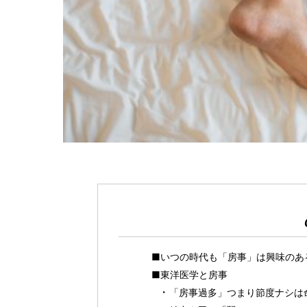
■いつの時代も「房事」は興味のあ
■東洋医学と房事
「房事過多」つまり節度ナシは