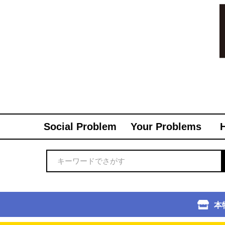
Social Problem
Your Problems
本