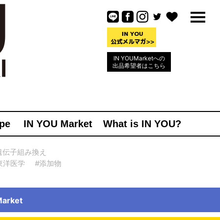
IN YOUMarketへの
出品希望者はこちら
pe
IN YOU Market
What is IN YOU?
遺伝子組み換え
東洋医学
#添加物
rket