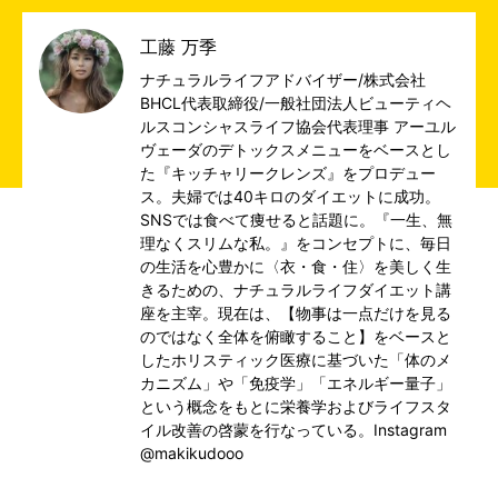
工藤 万季
ナチュラルライフアドバイザー/株式会社
BHCL代表取締役/一般社団法人ビューティヘ
ルスコンシャスライフ協会代表理事 アーユル
ヴェーダのデトックスメニューをベースとし
た『キッチャリークレンズ』をプロデュー
ス。夫婦では40キロのダイエットに成功。
SNSでは食べて痩せると話題に。『一生、無
理なくスリムな私。』をコンセプトに、毎日
の生活を心豊かに〈衣・食・住〉を美しく生
きるための、ナチュラルライフダイエット講
座を主宰。現在は、【物事は一点だけを見る
のではなく全体を俯瞰すること】をベースと
したホリスティック医療に基づいた「体のメ
カニズム」や「免疫学」「エネルギー量子」
という概念をもとに栄養学およびライフスタ
イル改善の啓蒙を行なっている。Instagram
@makikudooo