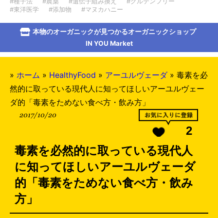
#種子法
#農薬
#遺伝子組み換え
#グルテンフリー
#東洋医学
#添加物
#マヌカハニー
本物のオーガニックが見つかるオーガニックショップ
IN YOU Market
»
ホーム
»
HealthyFood
»
アーユルヴェーダ
»
毒素を必
然的に取っている現代人に知ってほしいアーユルヴェー
ダ的「毒素をためない食べ方・飲み方」
2017/10/20
2
毒素を必然的に取っている現代人
に知ってほしいアーユルヴェーダ
的「毒素をためない食べ方・飲み
方」