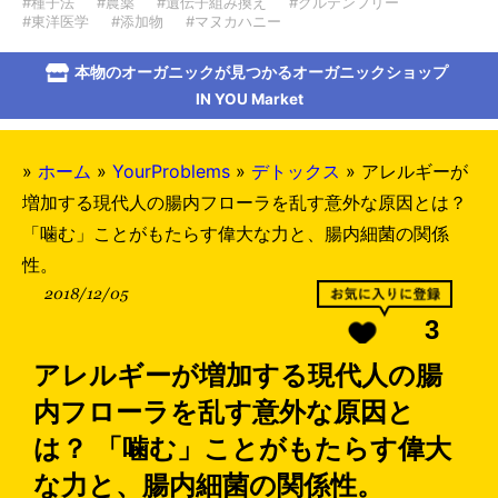
#種子法
#農薬
#遺伝子組み換え
#グルテンフリー
#東洋医学
#添加物
#マヌカハニー
本物のオーガニックが見つかるオーガニックショップ
IN YOU Market
»
ホーム
»
YourProblems
»
デトックス
»
アレルギーが
増加する現代人の腸内フローラを乱す意外な原因とは？
「噛む」ことがもたらす偉大な力と、腸内細菌の関係
性。
2018/12/05
3
アレルギーが増加する現代人の腸
内フローラを乱す意外な原因と
は？ 「噛む」ことがもたらす偉大
な力と、腸内細菌の関係性。