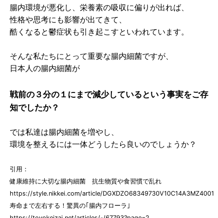
腸内環境が悪化し、栄養素の吸収に偏りが出れば、
性格や思考にも影響が出てきて、
酷くなると鬱症状も引き起こすといわれています。
そんな私たちにとって重要な腸内細菌ですが、
日本人の腸内細菌が
戦前の３分の１にまで減少しているという事実をご存
知でしたか？
では私達は腸内細菌を増やし、
環境を整えるには一体どうしたら良いのでしょうか？
引用：
健康維持に大切な腸内細菌 抗生物質や食習慣で乱れ
https://style.nikkei.com/article/DGXDZO68349730V10C14A3MZ4001
寿命まで左右する！驚異の｢腸内フローラ｣
https://toyokeizai.net/articles/-/67793?page=2