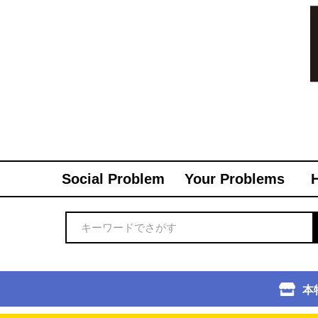
Social Problem
Your Problems
本