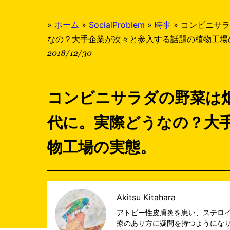
»
ホーム
»
SocialProblem
»
時事
»
コンビニサラ
なの？大手企業が次々と参入する話題の植物工場
2018/12/30
コンビニサラダの野菜は
代に。実際どうなの？大
物工場の実態。
Akitsu Kitahara
アトピー性皮膚炎を患い、ステロ
療のあり方に疑問を持つようにな