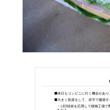
■休日もコンビニに行く機会があり
■大きく投資をして、赤字で撤退す
LED技術を応用して植物工場
るの？