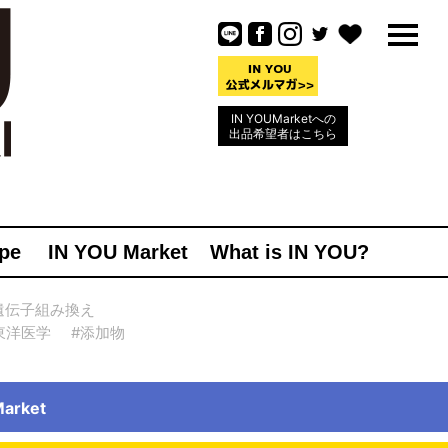
IN YOUMarketへの
出品希望者はこちら
pe
IN YOU Market
What is IN YOU?
遺伝子組み換え
東洋医学
#添加物
rket