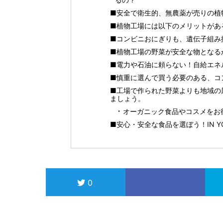
■安全で衛生的、無農薬が売りの植
■植物工場には以下のメリットがあ
■コンビニおにぎりも、遺伝子組み
■植物工場の野菜が安全な物となる
■電力や石油に頼らない！自給エネ
■慎重に選んで買う必要のある、コ
■工場で作られた野菜よりも地域の
ましょう。
オーガニック食品やコスメをお得に
■安心・安全な食品を選ぼう！IN 
0