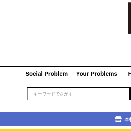
Social Problem
Your Problems
本