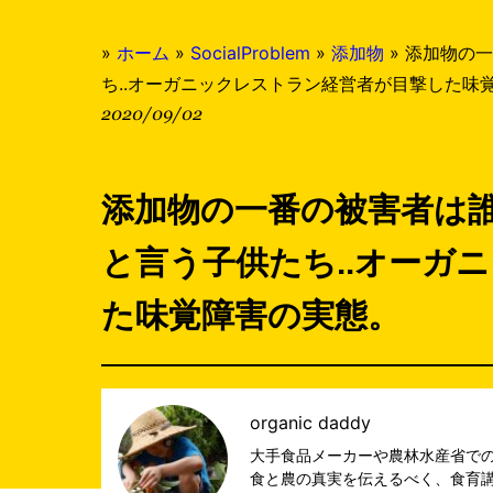
»
ホーム
»
SocialProblem
»
添加物
»
添加物の一
ち..オーガニックレストラン経営者が目撃した味
2020/09/02
添加物の一番の被害者は誰
と言う子供たち..オーガ
た味覚障害の実態。
organic daddy
大手食品メーカーや農林水産省で
食と農の真実を伝えるべく、食育講