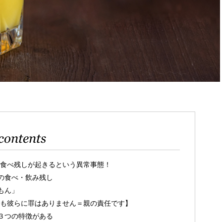
contents
 食べ残しが起きるという異常事態！
の食べ・飲み残し
もん」
でも彼らに罪はありません＝親の責任です】
３つの特徴がある