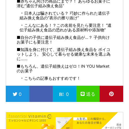
■赤ちゃん向けの商品にまで？！ あらゆるお菓子に
潜む“遺伝子組み換え食品”
日本人は騙されている？ 巧妙に作られた遺伝子
組み換え食品の“表示の擦り抜け”
こんなにある！？この名前を見たら要注意！ “遺
伝子組み換え食品の恐れがある原材料や添加物”
■自分の子供に遺伝子組み換え食品が…？ 子供向け
お菓子にも要注意！
■知識を身に付けて、遺伝子組み換え食品を ボイコ
ットしよう。 安心して暮らせる健康な未来を選ぶ為
に……
■もちろん、遺伝子組換えはゼロ！IN YOU Market
のお菓子
こちらの記事もおすすめです！
送る
0
0