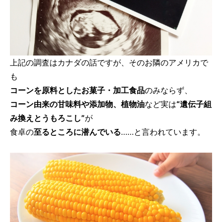
上記の調査はカナダの話ですが、そのお隣のアメリカで
も
コーンを原料としたお菓子・加工食品
のみならず、
コーン由来の甘味料や添加物、植物油
など実は
“遺伝子組
み換えとうもろこし”
が
食卓の
至るところに潜んでいる
……と言われています。