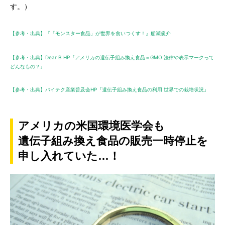
す。）
【参考・出典】『「モンスター食品」が世界を食いつくす！』船瀬俊介
【参考・出典】Dear B HP『アメリカの遺伝子組み換え食品＝GMO 法律や表示マークって
どんなもの？』
【参考・出典】バイテク産業普及会HP『遺伝子組み換え食品の利用 世界での栽培状況』
アメリカの米国環境医学会も
遺伝子組み換え食品の販売一時停止を
申し入れていた…！