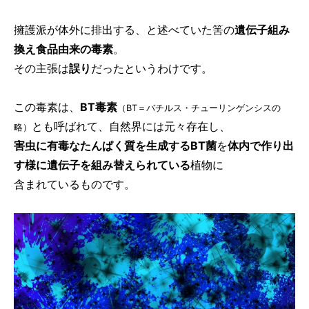
擁護派が体外に排出する、と述べていた筈の
遺伝子組み
換え食品由来の毒素
。
その主張は
誤り
だったというわけです。
この毒素は、
BT毒素
（BT＝バチルス・チューリンゲンシスの
とも呼ばれて、自然界には元々存在し、
略）
害虫に有毒なたんぱく質を生成するBT菌
を
体内で作り出
す様に遺伝子を組み替えられている
植物に
含まれているものです。