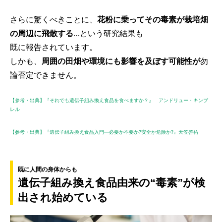
さらに驚くべきことに、
花粉に乗ってその毒素が栽培畑
の周辺に飛散する
…という研究結果も
既に報告されています。
しかも、
周囲の田畑や環境にも影響を及ぼす可能性が
勿
論否定できません。
【参考・出典】『それでも遺伝子組み換え食品を食べますか？』 アンドリュー・キンブ
レル
【参考・出典】『遺伝子組み換え食品入門―必要か不要か?安全か危険か?』天笠啓祐
既に人間の身体からも
遺伝子組み換え食品由来の“毒素”が検
出され始めている