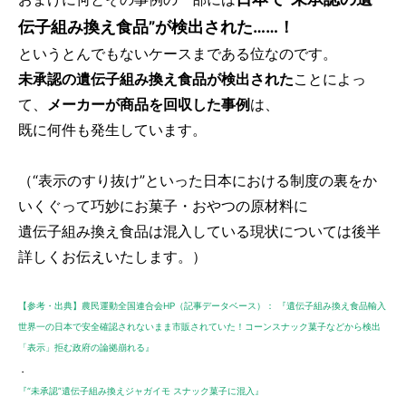
伝子組み換え食品”が検出された……！
というとんでもないケースまである位なのです。
未承認の遺伝子組み換え食品が検出された
ことによっ
て、
メーカーが商品を回収した事例
は、
既に何件も発生しています。
（“表示のすり抜け”といった日本における制度の裏をか
いくぐって巧妙にお菓子・おやつの原材料に
遺伝子組み換え食品は混入している現状については後半
詳しくお伝えいたします。）
【参考・出典】農民運動全国連合会HP（記事データベース）： 『遺伝子組み換え食品輸入
世界一の日本で安全確認されないまま市販されていた！コーンスナック菓子などから検出
「表示」拒む政府の論拠崩れる』
・
『“未承認”遺伝子組み換えジャガイモ スナック菓子に混入』