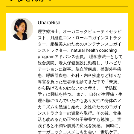
UharaRisa
理学療法士、オーガニックビューティセラピ
スト、月経血コントロールヨガインストラク
ター、産後美人のためのメンテナンスヨガイ
ンストラクター、natural health coaching
programアドバンス会員。 理学療法士として
総合病院、老人保健施設に勤務し、リハビリ
テーションに従事。脳血管疾患、整形外科疾
患、呼吸器疾患、外科・内科疾患など様々な
障害を負った患者様を診てきた中で「未病」
から防げるものはないかと考え、「予防医
学」に興味を持つ。 また、自分が生理痛・生
理不順に悩んでいたのもあり女性の身体のメ
カニズムを勉強し始め、女性のためのヨガイ
ンストラクターの資格を取得。その後、食生
活も改めるため正常分子栄養学も勉強し、実
践すると不調や肌質の変化を実感。 同時に、
オーガニックコスメにも出会い「素肌ケア」