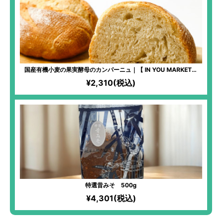
国産有機小麦の果実酵母のカンパーニュ｜【 IN YOU MARKET限
定】化学物質過敏症の方も安心して食べられるパンを！全原材料有
¥2,310(税込)
機！湧き水「景勝清水」と高価ななずなの塩を使用するほどのこだ
わりぶり！季節の果実を使った、自家製果実酵母を使用！
特選昔みそ 500g
¥4,301(税込)