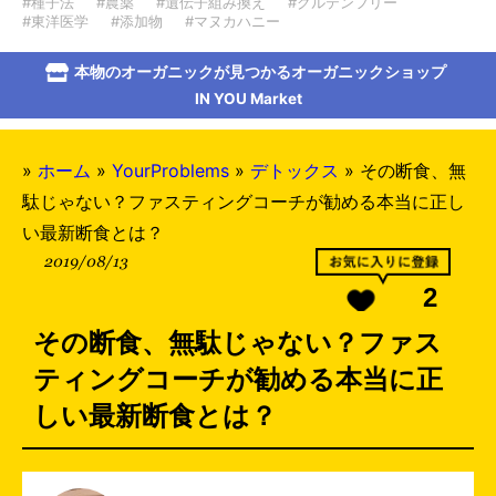
#種子法
#農薬
#遺伝子組み換え
#グルテンフリー
#東洋医学
#添加物
#マヌカハニー
本物のオーガニックが見つかるオーガニックショップ
IN YOU Market
»
ホーム
»
YourProblems
»
デトックス
»
その断食、無
駄じゃない？ファスティングコーチが勧める本当に正し
い最新断食とは？
2019/08/13
2
その断食、無駄じゃない？ファス
ティングコーチが勧める本当に正
しい最新断食とは？