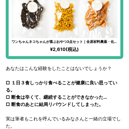
ワンちゃんネコちゃんが喜ぶおやつ3点セット｜全原材料農薬・化学
肥料不使用！ワンちゃんネコちゃんの食いつきがかなり良い、人気
¥2,610(税込)
の３点セット！
あなたはこんな経験をしたことはないでしょうか？
□ １日３食しっかり食べることが健康に良い思ってい
る。
□ 断食は辛くて、継続することができなかった…
□ 断食のあとに結局リバウンドしてしまった。
実は筆者もこれを呼んでいるみなさんと一緒の立場でし
た。