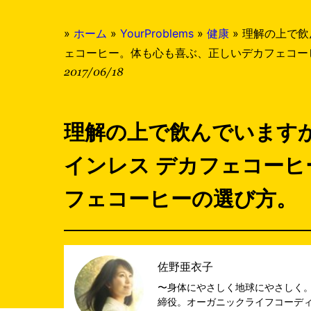
»
ホーム
»
YourProblems
»
健康
»
理解の上で飲
ェコーヒー。体も心も喜ぶ、正しいデカフェコー
2017/06/18
理解の上で飲んでいます
インレス デカフェコー
フェコーヒーの選び方。
佐野亜衣子
〜身体にやさしく地球にやさしく。
締役。オーガニックライフコーディ