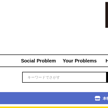
Social Problem
Your Problems
本