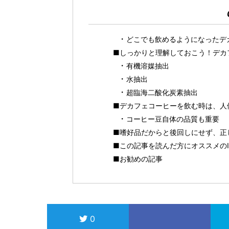
どこでも飲めるようになったデ
■しっかりと理解しておこう！デカ
有機溶媒抽出
水抽出
超臨海二酸化炭素抽出
■デカフェコーヒーを飲む時は、人
コーヒー豆自体の品質も重要
■嗜好品だからと後回しにせず、正
■この記事を読んだ方にオススメのIN Y
■お勧めの記事
0