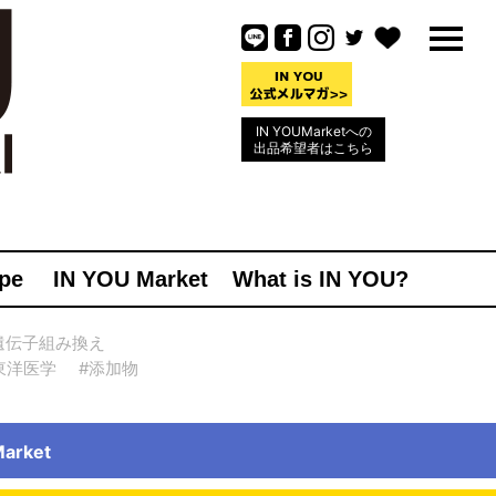
IN YOUMarketへの
出品希望者はこちら
pe
IN YOU Market
What is IN YOU?
遺伝子組み換え
東洋医学
#添加物
rket