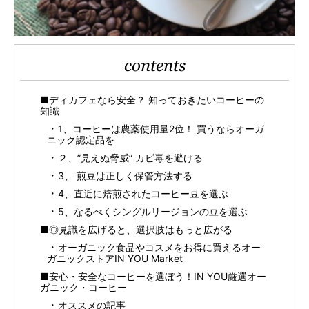
contents
■ディカフェなら安全？ 知っておきたいコーヒーの
知識
1、コーヒーは農薬使用量2位！ 買うならオーガ
ニック認定品を
２、”見えぬ脅威” カビ毒を避ける
3、 煎豆は正しく保管方法する
4、直近に焙煎されたコーヒー豆を選ぶ
5、なるべくシングルリージョンの豆を選ぶ
■◎見識を広げると、選択肢はもっと広がる
オーガニック食品やコスメをお得に買えるオー
ガニックストアIN YOU Market
■安心・安全なコーヒーを選ぼう！IN YOU厳選オー
ガニック・コーヒー
オススメの記事