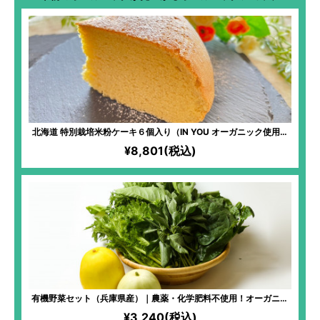
北海道 特別栽培米粉ケーキ６個入り（IN YOU オーガニック使用）
｜無農薬・無化学肥料で栽培した北海道産「ゆきひかり」×北海道の
¥8,801(税込)
おいしい食材のコラボスイーツ！
有機野菜セット（兵庫県産）｜農薬・化学肥料不使用！オーガニッ
ク・エコ・フェスタで何度も最優秀賞を受賞するほど、栄養価の高
¥3,240(税込)