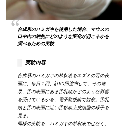
合成系のハミガキを使用した場合、マウスの
口中内の細胞にどのような変化が起こるかを
調べるための実験
実験内容
合成系のハミガキの希釈液をネズミの舌の表
面に、毎日１回、計60回塗布して、その結
果、舌の表面にある舌乳頭がどのような影響
を受けているかを、電子顕微鏡で観察。舌乳
頭と舌の表面に近い舌粘膜上皮細胞の様子を
見る。
同様の実験を、ハミガキの希釈液ではなく、