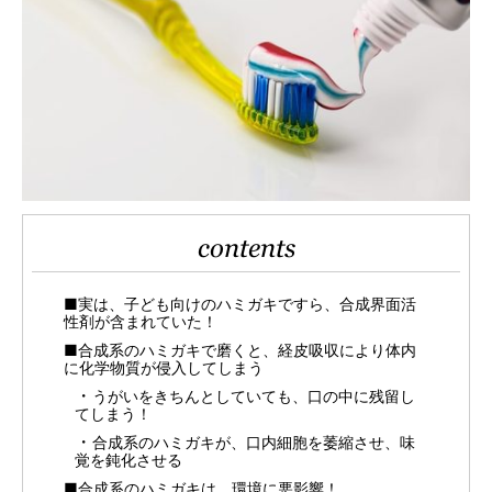
contents
■実は、子ども向けのハミガキですら、合成界面活
性剤が含まれていた！
■合成系のハミガキで磨くと、経皮吸収により体内
に化学物質が侵入してしまう
うがいをきちんとしていても、口の中に残留し
てしまう！
合成系のハミガキが、口内細胞を萎縮させ、味
覚を鈍化させる
■合成系のハミガキは、環境に悪影響！