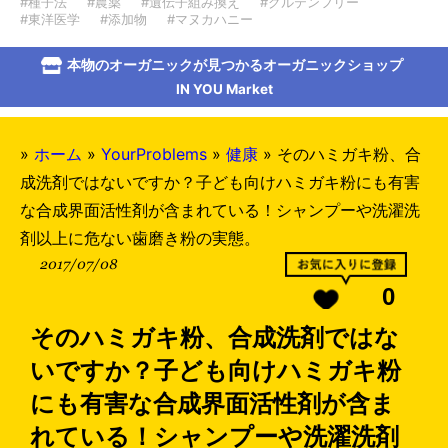
#種子法
#農薬
#遺伝子組み換え
#グルテンフリー
#東洋医学
#添加物
#マヌカハニー
本物のオーガニックが見つかるオーガニックショップ
IN YOU Market
»
ホーム
»
YourProblems
»
健康
»
そのハミガキ粉、合
成洗剤ではないですか？子ども向けハミガキ粉にも有害
な合成界面活性剤が含まれている！シャンプーや洗濯洗
剤以上に危ない歯磨き粉の実態。
2017/07/08
0
そのハミガキ粉、合成洗剤ではな
いですか？子ども向けハミガキ粉
にも有害な合成界面活性剤が含ま
れている！シャンプーや洗濯洗剤