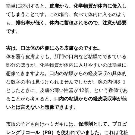
簡単に説明すると、
皮膚から、化学物質が体内に侵入し
てしまうこと
です。この場合、食べて体内に入るのより
も、
排出率が低く、体内に蓄積されるので、注意が必要
です
。
実は、口は体の内側にある皮膚なのですね。
体を覆う皮膚よりも、肛門や口内など粘膜でできている
部分のほうが、化学物質が体内に入りやすいのは簡単に
想像できますよね。口内の粘膜からの経皮吸収の具体的
な数字の率は見つけられませんでしたが、腕の内側を１
としたときに、皮膚の薄い性器が42倍、という数値であ
ることから考えると、
口内の粘膜からの経皮吸収率が低
いとは言えないと想像できます。
市販の子ども向けハミガキには、
保湿剤として、プロピ
レングリコール（PG）も使われていました
。これは化粧