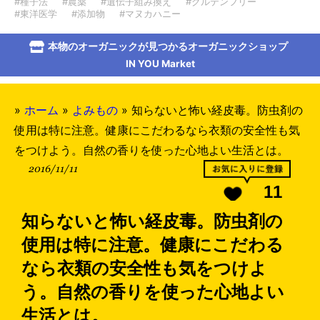
#種子法
#農薬
#遺伝子組み換え
#グルテンフリー
#東洋医学
#添加物
#マヌカハニー
本物のオーガニックが見つかるオーガニックショップ
IN YOU Market
»
ホーム
»
よみもの
»
知らないと怖い経皮毒。防虫剤の
使用は特に注意。健康にこだわるなら衣類の安全性も気
をつけよう。自然の香りを使った心地よい生活とは。
2016/11/11
11
知らないと怖い経皮毒。防虫剤の
使用は特に注意。健康にこだわる
なら衣類の安全性も気をつけよ
う。自然の香りを使った心地よい
生活とは。