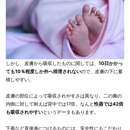
しかし、皮膚から吸収したものに関しては、
10日かかっ
ても10％程度しか外へ排泄されない
ので、皮膚の下に蓄
積しやすい。
皮膚の部位によって吸収されやすさは異なり、二の腕の
内側に対して例えば背中では17倍、なんと
性器では42倍
も吸収されやすい
というデータもあります。
下着など直接身につけるものには、安全性にもこだわり