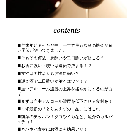
contents
■年末年始まっただ中、一年で最も飲酒の機会が多
い季節がやってきました。
■そもそも何故、悪酔いや二日酔いが起こる？
■お酒に強い・弱いは遺伝で決まる！？
■女性は男性よりもお酒に弱い？
■迎え酒で二日酔いが治るはウソ！？
■血中アルコール濃度の上昇を緩やかにするのがカ
ギ
■まずは血中アルコール濃度を低下させる食材を！
■まず最初の「とりあえずの一品」にはこれ！
■前菜のテッパン！タコやイカなど、魚介のカルパ
ッチョ！
■ネバネバ食材はお酒にも効果アリ！