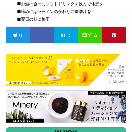
■お酒の合間にソフトドリンクを挟んで休憩を
■締めにはラーメンのかわりに味噌汁を！
■翌日の朝に梅干し
送る
0
0