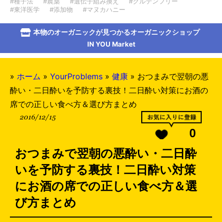
#種子法
#農薬
#遺伝子組み換え
#グルテンフリー
#東洋医学
#添加物
#マヌカハニー
本物のオーガニックが見つかるオーガニックショップ
IN YOU Market
»
ホーム
»
YourProblems
»
健康
»
おつまみで翌朝の悪
酔い・二日酔いを予防する裏技！二日酔い対策にお酒の
席での正しい食べ方＆選び方まとめ
2016/12/15
0
おつまみで翌朝の悪酔い・二日酔
いを予防する裏技！二日酔い対策
にお酒の席での正しい食べ方＆選
び方まとめ