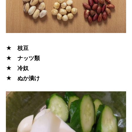
★ 枝豆
★ ナッツ類
★ 冷奴
★ ぬか漬け