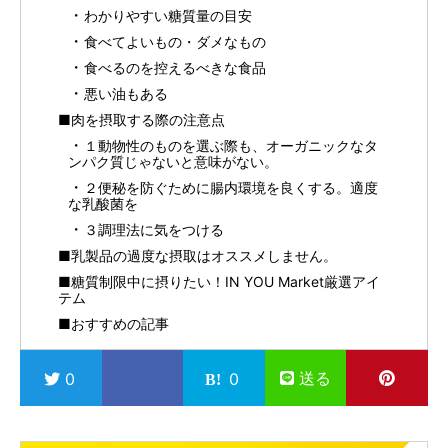
わかりやすい糖質量の目安
食べてよいもの・ダメなもの
食べるのを控えるべきな食品
悪い油もある
■肉を摂取する際の注意点
１動物性のものを選ぶ際も、オーガニックなタ
ンパク質じゃないと意味がない。
２便秘を防ぐために腸内環境を良くする。適度
な乳酸菌を
３調理法に気をつける
■乳製品の過度な摂取はオススメしません。
■糖質制限中に摂りたい！IN YOU Market厳選アイ
テム
■おすすめの記事
送る
0
0