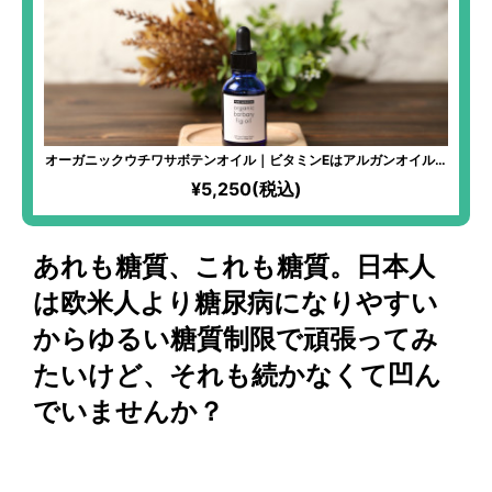
オーガニックウチワサボテンオイル｜ビタミンEはアルガンオイルの
1.6倍！美容家から最も注目されている美容オイル！小じわやたるみ
¥5,250(税込)
などの部分使いにも
あれも糖質、これも糖質。日本人
は欧米人より糖尿病になりやすい
からゆるい糖質制限で頑張ってみ
たいけど、それも続かなくて凹ん
でいませんか？