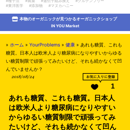
#種子法
#農薬
#遺伝子組み換え
#グルテンフリー
#東洋医学
#添加物
#マヌカハニー
本物のオーガニックが見つかるオーガニックショップ
IN YOU Market
»
ホーム
»
YourProblems
»
健康
»
あれも糖質、これも
糖質。日本人は欧米人より糖尿病になりやすいからゆる
い糖質制限で頑張ってみたいけど、それも続かなくて凹
んでいませんか？
2018/08/24
1
あれも糖質、これも糖質。日本人
は欧米人より糖尿病になりやすい
からゆるい糖質制限で頑張ってみ
たいけど、それも続かなくて凹ん