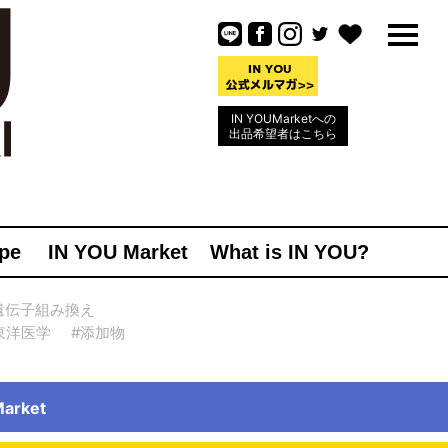
IN YOUMarketへの
出品希望者はこちら
pe
IN YOU Market
What is IN YOU?
遺伝子組み換え
東洋医学
#添加物
rket