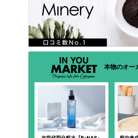
本物のオー
次世代型化粧水『B-NAS』
麻由来