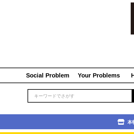
Social Problem
Your Problems
本