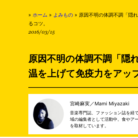
»
ホーム
»
よみもの
»
原因不明の体調不調「隠れ
るコツ。
2016/03/15
原因不明の体調不調「隠
温を上げて免疫力をアッ
宮崎麻実／Mami Miyazaki
音楽専門誌、ファッション誌を経て
域の編集者として活動中。食やア
を取材しています。