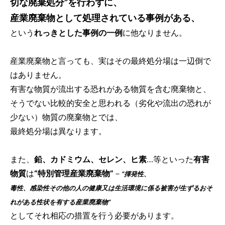
切な廃棄処分”を行わずに、
産業廃棄物として処理されている事例がある、
という
れっきとした事例の一例
に他なりません。
産業廃棄物と言っても、実はその最終処分場は一辺倒で
はありません。
有害な物質が流出する恐れがある物質を含む廃棄物と、
そうでない比較的安全と思われる（劣化や流出の恐れが
少ない）物質の廃棄物とでは、
最終処分場は異なります。
また、
鉛、カドミウム、セレン、ヒ素
…等といった
有害
物質
は
“特別管理産業廃棄物”
－
“揮発性、
毒性、感染性その他の人の健康又は生活環境に係る被害が生ずるおそ
れがある性状を有する産業廃棄物”
としてそれ相応の措置を行う必要があります。