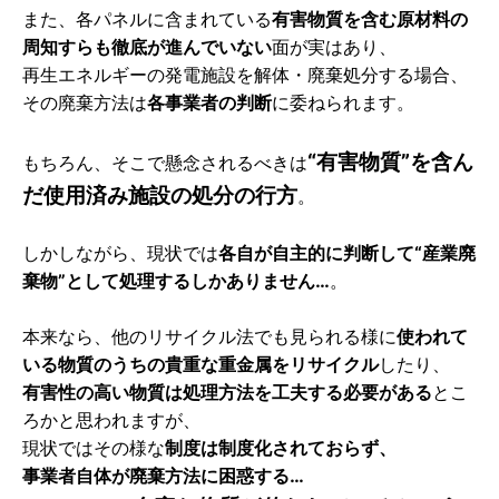
また、各パネルに含まれている
有害物質を含む原材料の
周知すらも徹底が進んでいない
面が実はあり、
再生エネルギーの発電施設を解体・廃棄処分する場合、
その廃棄方法は
各事業者の判断
に委ねられます。
“有害物質”を含ん
もちろん、そこで懸念されるべきは
だ使用済み施設の処分の行方
。
しかしながら、現状では
各自が自主的に判断して“産業廃
棄物”として処理するしかありません…
。
本来なら、他のリサイクル法でも見られる様に
使われて
いる物質のうちの貴重な重金属をリサイクル
したり、
有害性の高い物質は処理方法を工夫する必要がある
とこ
ろかと思われますが、
現状ではその様な
制度は制度化されておらず、
事業者自体が廃棄方法に困惑する…