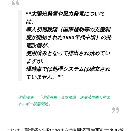
““太陽光発電や風力発電について
は、
導入初期段階（国庫補助等の支援制
度が開始された1990年代中頃）の発
電設備が、
使用済みとなって排出され始めてい
ますが、
現時点では処理システムは確立され
ていません。””
環境省HP 『環境再生・資源循環 使用済再生可能エ
ネルギー設備関連』
これは、環境省のHPにおける““使用済再生可能エネルギ