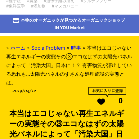
#種子法
#農薬
#遺伝子組み換え
#グルテンフリー
#東洋医学
#添加物
#マヌカハニー
本物のオーガニックが見つかるオーガニックショップ
IN YOU Market
»
ホーム
»
SocialProblem
»
時事
»
本当はエコじゃない
再生エネルギーの実態その③エコなはずの太陽光パネル
によって「汚染大国」日本に！？ 有害物質が溶出してい
る恐れも…太陽光パネルのずさんな処理施設の実態と
は。
2019/04/12
0
本当はエコじゃない再生エネルギ
ーの実態その③エコなはずの太陽
光パネルによって「汚染大国」日