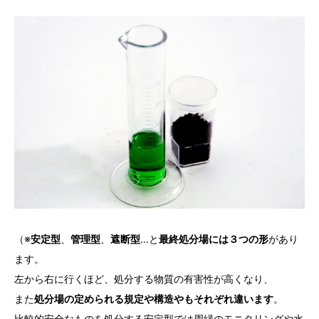
（※
安定型
、
管理型
、
遮断型
…と
最終処分場には３つの形
があり
ます。
左から右に行くほど、処分する物質の有害性が高くなり、
また
処分場の定められる規定や構造やもそれぞれ違います
。
比較的安全なものを処分する安定型では周縁のモニタリングや水