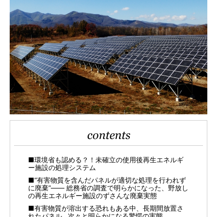
contents
■環境省も認める？！未確立の使用後再生エネルギ
ー施設の処理システム
■“有害物質を含んだパネルが適切な処理を行われず
に廃棄”―― 総務省の調査で明らかになった、野放し
の再生エネルギー施設のずさんな廃棄実態
■有害物質が溶出する恐れもある中、長期間放置さ
れたパネル…次々と明らかになる驚愕の実態