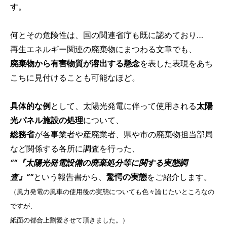
す。
何とその危険性は、国の関連省庁も既に認めており…
再生エネルギー関連の廃棄物にまつわる文章でも、
廃棄物から有害物質が溶出する懸念
を表した表現をあち
こちに見付けることも可能なほど。
具体的な例
として、太陽光発電に伴って使用される
太陽
光パネル施設の処理
について、
総務省
が各事業者や産廃業者、県や市の廃棄物担当部局
など関係する各所に調査を行った、
““『太陽光発電設備の廃棄処分等に関する実態調
査』”“
という報告書から、
驚愕の実態
をご紹介します。
（風力発電の風車の使用後の実態についても色々論じたいところなの
ですが、
紙面の都合上割愛させて頂きました。）