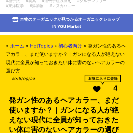
#種子法
#農薬
#遺伝子組み換え
#グルテンフリー
#東洋医学
#添加物
#マヌカハニー
本物のオーガニックが見つかるオーガニックショップ
IN YOU Market
»
ホーム
»
HotTopics
»
初心者向け
»
発ガン性のあるヘ
アカラー、まだ使いますか？｜ガンになる人が絶えない
現代に全員が知っておきたい体に害のないヘアカラーの
選び方
2018/09/22
4
発ガン性のあるヘアカラー、まだ
使いますか？｜ガンになる人が絶
えない現代に全員が知っておきた
い体に害のないヘアカラーの選び