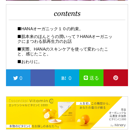
contents
■HANAオーガニック１０の約束。
■肌本来のほんとうの潤いって？HANAオーガニッ
クにまつわる肌再生力のお話
■実際、HANAのスキンケアを使って変わったこ
と、感じたこと。
■おわりに。
送る
0
0