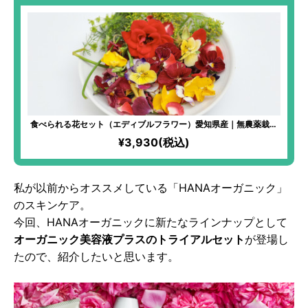
食べられる花セット（エディブルフラワー）愛知県産｜無農薬栽培
でオーガニッククオリティなので安心。IN YOU MARKET限定。サ
¥3,930(税込)
ラダに乗せるだけで、びっくりするほど豪華な逸品が完成！写真映
えがすごい！
私が以前からオススメしている「HANAオーガニック」
のスキンケア。
今回、HANAオーガニックに新たなラインナップとして
オーガニック美容液プラスのトライアルセット
が登場し
たので、紹介したいと思います。