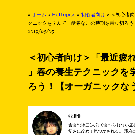
»
ホーム
»
HotTopics
»
初心者向け
»
＜初心者向
クニックを学んで、憂鬱なこの時期を乗り切ろう
2019/05/05
＜初心者向け＞「最近疲
」春の養生テクニックを
ろう！【オーガニックな
牧野睡
会食恐怖症(人前で食べられない症
切さに改めて気づかされる。 現在