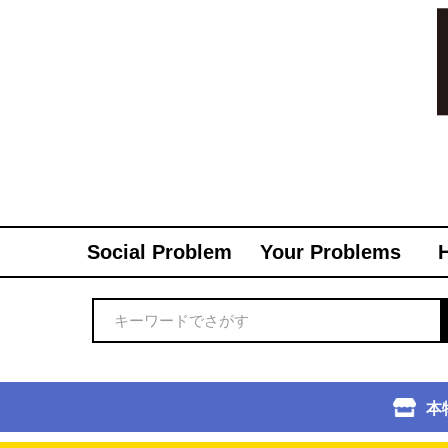
Social Problem
Your Problems
本