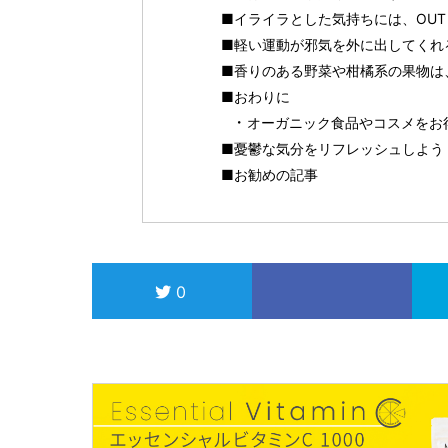
■イライラとした気持ちには、OUT
■軽い運動が邪気を外に出してくれ
■香りのある野菜や柑橘系の果物は
■おわりに
オーガニック食品やコスメをお得に
■憂鬱な気分をリフレッシュしよう！
■お勧めの記事
0