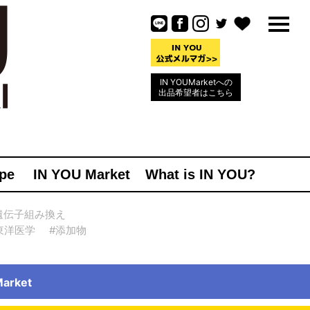
IN YOUMarketへの
出品希望者はこちら
pe
IN YOU Market
What is IN YOU?
遺伝子組み換え
東洋医学
#添加物
rket