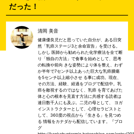
だった！
清岡 美音
健康優良児だと思っていた自分が、ある日突
然「乳癌ステージ3と余命宣告」を受ける。
しかし 医師から勧められた化学療法を全て断
り「独自の方法」で食事を始めとして、思考
の転換や前向 きな姿勢により体を整え、わず
か半年で7センチ以上あった巨大な乳癌腫瘍
を5センチ以上縮小させ る事に成功。現在、
その方法、経験、経過をブログで配信中。乳
癌を敵視するのではなく、乳癌 を育てあげた
体と心の根本を見直す方法に共感する読者は
連日数千人にも及ぶ。二児の母として、 ヨガ
インストラクターとして、心理セラピストと
して、360度の視点から「生きる」を見つめ
る 情報をカナダから配信しています。『ブロ
グ
http://kenkohuntermio.hatenablog.com/entry/20