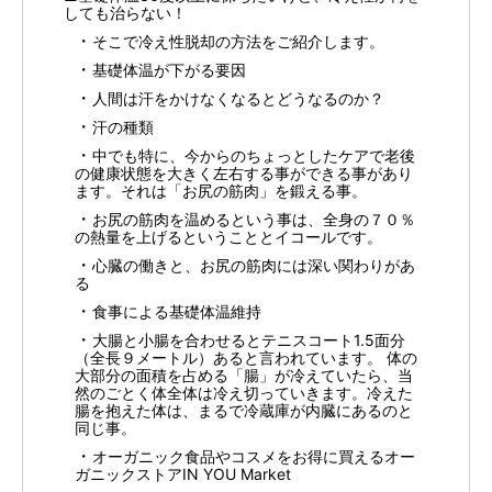
しても治らない！
そこで冷え性脱却の方法をご紹介します。
基礎体温が下がる要因
人間は汗をかけなくなるとどうなるのか？
汗の種類
中でも特に、今からのちょっとしたケアで老後
の健康状態を大きく左右する事ができる事があり
ます。それは「お尻の筋肉」を鍛える事。
お尻の筋肉を温めるという事は、全身の７０％
の熱量を上げるということとイコールです。
心臓の働きと、お尻の筋肉には深い関わりがあ
る
食事による基礎体温維持
大腸と小腸を合わせるとテニスコート1.5面分
（全長９メートル）あると言われています。 体の
大部分の面積を占める「腸」が冷えていたら、当
然のごとく体全体は冷え切っていきます。冷えた
腸を抱えた体は、まるで冷蔵庫が内臓にあるのと
同じ事。
オーガニック食品やコスメをお得に買えるオー
ガニックストアIN YOU Market