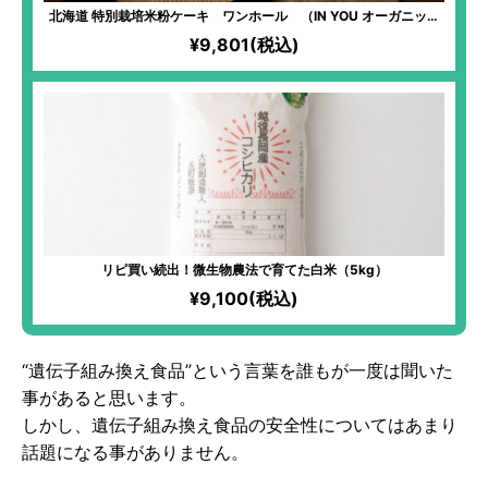
北海道 特別栽培米粉ケーキ ワンホール （IN YOU オーガニック
使用）｜無農薬・無化学肥料の北海道産「ゆきひかり」米粉スイー
¥9,801(税込)
ツ 3種（プレーン・塩はちみつ・キャロブ）登場
リピ買い続出！微生物農法で育てた白米（5kg）
¥9,100(税込)
“遺伝子組み換え食品”という言葉を誰もが一度は聞いた
事があると思います。
しかし、遺伝子組み換え食品の安全性についてはあまり
話題になる事がありません。