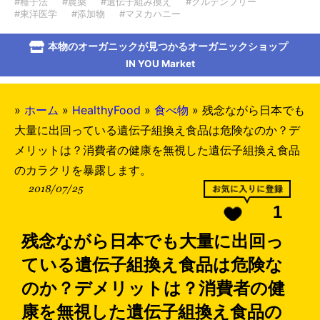
#種子法
#農薬
#遺伝子組み換え
#グルテンフリー
#東洋医学
#添加物
#マヌカハニー
本物のオーガニックが見つかるオーガニックショップ
IN YOU Market
»
ホーム
»
HealthyFood
»
食べ物
»
残念ながら日本でも
大量に出回っている遺伝子組換え食品は危険なのか？デ
メリットは？消費者の健康を無視した遺伝子組換え食品
のカラクリを暴露します。
2018/07/25
1
残念ながら日本でも大量に出回っ
ている遺伝子組換え食品は危険な
のか？デメリットは？消費者の健
康を無視した遺伝子組換え食品の