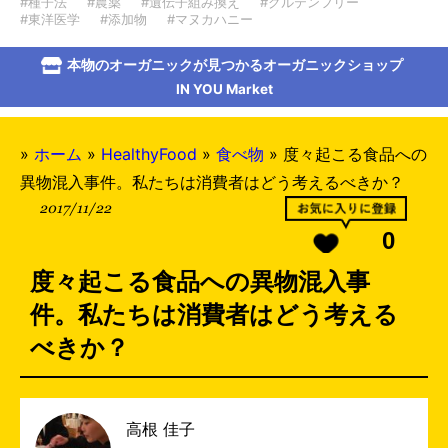
#種子法
#農薬
#遺伝子組み換え
#グルテンフリー
#東洋医学
#添加物
#マヌカハニー
本物のオーガニックが見つかるオーガニックショップ
IN YOU Market
»
ホーム
»
HealthyFood
»
食べ物
»
度々起こる食品への
異物混入事件。私たちは消費者はどう考えるべきか？
2017/11/22
0
度々起こる食品への異物混入事
件。私たちは消費者はどう考える
べきか？
高根 佳子