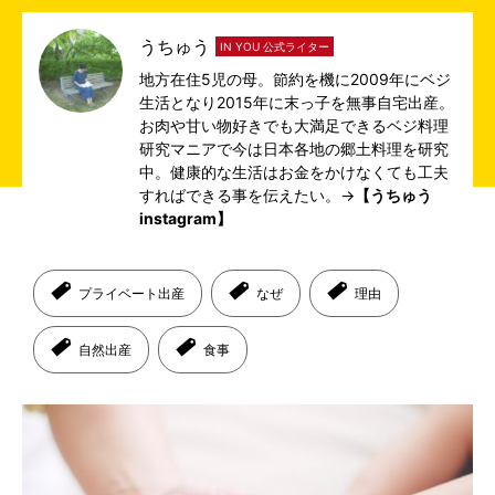
うちゅう
IN YOU 公式ライター
地方在住5児の母。節約を機に2009年にベジ
生活となり2015年に末っ子を無事自宅出産。
お肉や甘い物好きでも大満足できるベジ料理
研究マニアで今は日本各地の郷土料理を研究
中。健康的な生活はお金をかけなくても工夫
すればできる事を伝えたい。→
【うちゅう
instagram】
プライベート出産
なぜ
理由
自然出産
食事