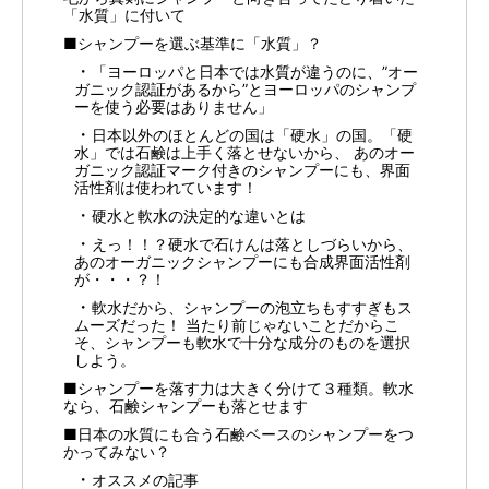
「水質」に付いて
■シャンプーを選ぶ基準に「水質」？
「ヨーロッパと日本では水質が違うのに、”オー
ガニック認証があるから”とヨーロッパのシャンプ
ーを使う必要はありません」
日本以外のほとんどの国は「硬水」の国。「硬
水」では石鹸は上手く落とせないから、 あのオー
ガニック認証マーク付きのシャンプーにも、界面
活性剤は使われています！
硬水と軟水の決定的な違いとは
えっ！！？硬水で石けんは落としづらいから、
あのオーガニックシャンプーにも合成界面活性剤
が・・・？！
軟水だから、シャンプーの泡立ちもすすぎもス
ムーズだった！ 当たり前じゃないことだからこ
そ、シャンプーも軟水で十分な成分のものを選択
しよう。
■シャンプーを落す力は大きく分けて３種類。軟水
なら、石鹸シャンプーも落とせます
■日本の水質にも合う石鹸ベースのシャンプーをつ
かってみない？
オススメの記事