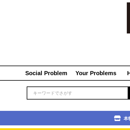
Social Problem
Your Problems
本