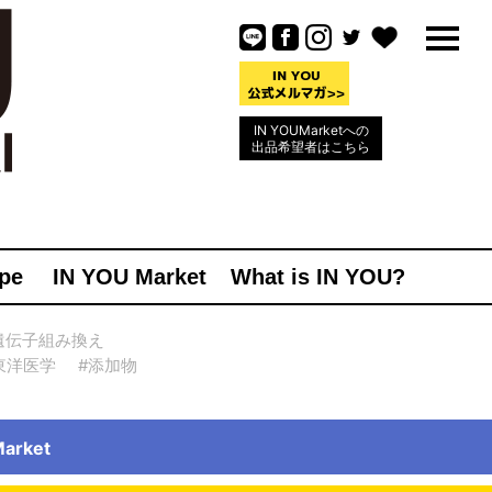
IN YOUMarketへの
出品希望者はこちら
pe
IN YOU Market
What is IN YOU?
遺伝子組み換え
東洋医学
#添加物
rket