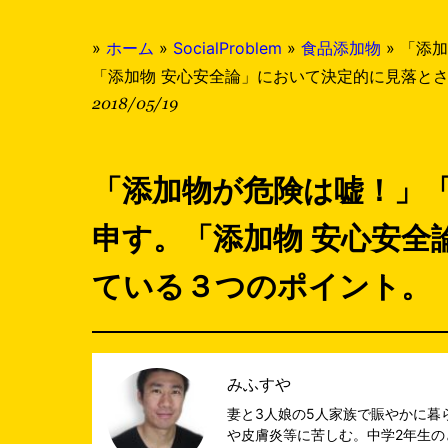
»
ホーム
»
SocialProblem
»
食品添加物
»
「添加
「添加物 安心安全論」において決定的に見落と
2018/05/19
「添加物が危険は嘘！」
申す。「添加物 安心安全
ている３つのポイント。
みふすや
妻と3人娘の5人家族で賑やかに暮
や皮膚炎等に苦しむ。中学2年生の