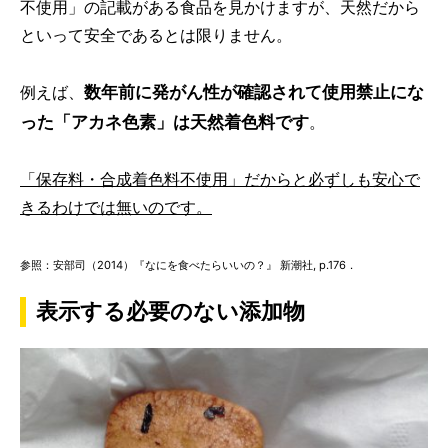
不使用」の記載がある食品を見かけますが、天然だから
といって安全であるとは限りません。
数年前に
発がん性
が確認されて使用禁止にな
例えば、
った「アカネ色素」は天然着色料です
。
「保存料・合成着色料不使用」だからと必ずしも安心で
きるわけでは無いのです。
参照：安部司（2014）『なにを食べたらいいの？』 新潮社, p.176．
表示する必要のない添加物