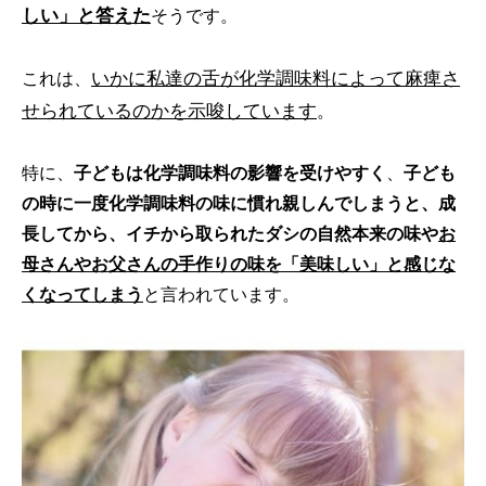
しい」と答えた
そうです。
いかに私達の舌が化学調味料によって麻痺さ
これは、
せられているのかを示唆しています
。
特に、
子どもは化学調味料の影響を受けやすく
、
子ども
の時に一度化学調味料の味に慣れ親しんでしまうと、成
長してから、イチから取られたダシの自然本来の味や
お
母さんやお父さんの手作りの味を「美味しい」と感じな
くなってしまう
と言われています。