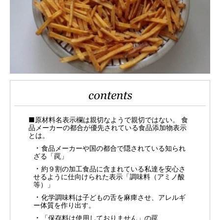
contents
■原材料名表示欄は親切なようで親切ではない。 食
品メーカーの都合が優先されている食品添加物表示
とは。
食品メーカーや国の都合で隠されている知られ
ざる「罠」
約９割の加工食品に含まれている私達を安心さ
せるように仕向けられた表示「調味料（アミノ酸
等）」
化学調味料は子どもの舌を麻痺させ、アレルギ
ー体質を作り出す。
「保存料は使用しておりません」の罠